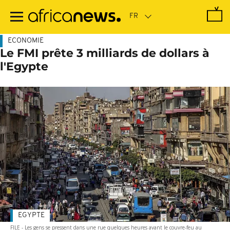
Passer
au
contenu
principal
ECONOMIE
Le FMI prête 3 milliards de dollars à
l'Egypte
EGYPTE
FILE - Les gens se pressent dans une rue quelques heures avant le couvre-feu au