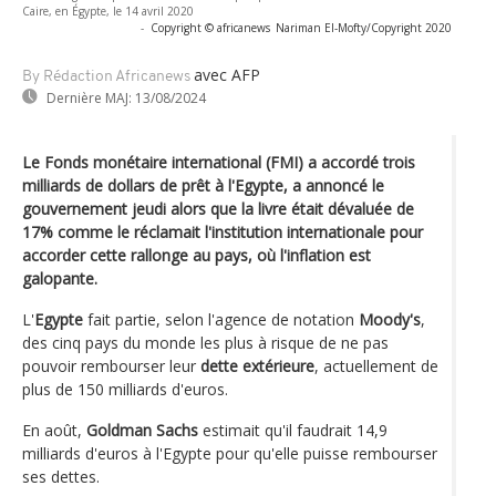
Caire, en Égypte, le 14 avril 2020
-
Copyright © africanews
Nariman El-Mofty/Copyright 2020
avec AFP
By Rédaction Africanews
Dernière MAJ:
13/08/2024
Le Fonds monétaire international (FMI) a accordé trois
milliards de dollars de prêt à l'Egypte, a annoncé le
gouvernement jeudi alors que la livre était dévaluée de
17% comme le réclamait l'institution internationale pour
accorder cette rallonge au pays, où l'inflation est
galopante.
L'
Egypte
fait partie, selon l'agence de notation
Moody's
,
des cinq pays du monde les plus à risque de ne pas
pouvoir rembourser leur
dette extérieure
, actuellement de
plus de 150 milliards d'euros.
En août,
Goldman Sachs
estimait qu'il faudrait 14,9
milliards d'euros à l'Egypte pour qu'elle puisse rembourser
ses dettes.