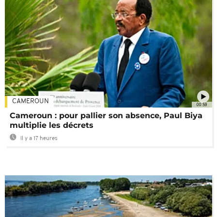
CAMEROUN
00:59
Cameroun : pour pallier son absence, Paul Biya
multiplie les décrets
Il y a 17 heures