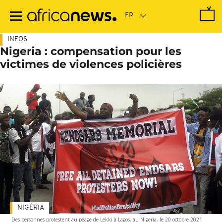
Passer
au
contenu
principal
INFOS
Nigeria : compensation pour les
victimes de violences policières
NIGÉRIA
Des personnes protestent au péage de Lekki à Lagos, au Nigeria, le 20 octobre 2021