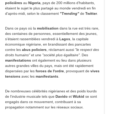
policières
au
Nigeria
, pays de 200 millions d'habitants,
étaient le sujet le plus partagé au monde vendredi en fin
d'après-midi, selon le classement
"Trending"
de
Twitter
.
Dans ce pays où la
mobilisation
dans la rue est très rare,
des centaines de personnes, essentiellement des jeunes,
s'étaient rassemblées vendredi à
Lagos
, la capitale
économique nigériane, en brandissant des pancartes
contre les
abus policiers
, réclamant aussi
"le respect des
droits humains"
et une
"société plus égalitaire"
. Des
manifestations
ont également eu lieu dans plusieurs
autres grandes villes du pays, mais ont été rapidement
dispersées par les
forces de l'ordre
, provoquant de
vives
tensions
avec les
manifestants
.
De nombreuses célébrités nigérianes et des poids lourds
de l'industrie musicale tels que
Davido
et
Wizkid
se sont
engagés dans ce mouvement, contribuant à sa
propagation notamment sur les réseaux sociaux.