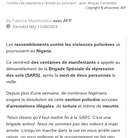
"chiffres très importants à l'échelle du continent", selon Afriques Connectées
-
Copyright © africanews
AFP
By Fabrice Marimootoo
avec AFP
Dernière MAJ:
13/08/2024
Les
rassemblements contre les violences policières
se
poursuivent au
Nigeria
.
Ce vendredi
des centaines de manifestants
a appelé au
démantèlement de la
Brigade Spéciale de répression
des vols
(SARS)
, après la
mort de deux personnes
la
veille.
Depuis plus d'une semaine, de nombreux Nigérians
exigent la dissolution de cette
section policière
accusée
d'arrestations illégales
, de
torture
et même de
meurtre
.
"Nous disons qu'il faut mettre fin à la SARS. C’est une
brigade antivol. Nous ne sommes pas des voleurs à main
armée. Lorsqu’on marche dans la rue on nous arrêté sans
raison, on vous enferme et le gouvernement ne fait rien.