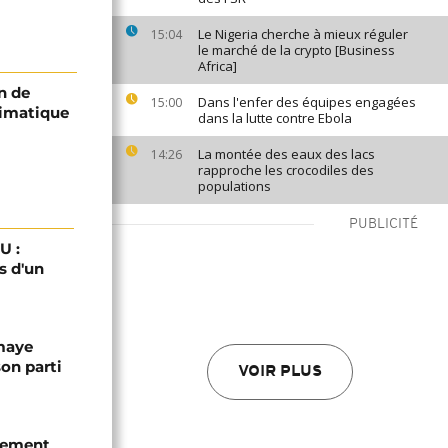
Le Nigeria cherche à mieux réguler
15:04
le marché de la crypto [Business
Africa]
n de
Dans l'enfer des équipes engagées
15:00
limatique
dans la lutte contre Ebola
La montée des eaux des lacs
14:26
rapproche les crocodiles des
populations
PUBLICITÉ
U :
s d'un
omaye
son parti
VOIR PLUS
chement