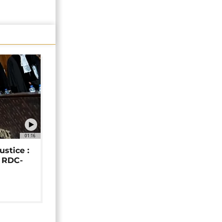
01:16
ustice :
e RDC-