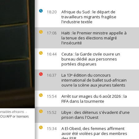
Afrique du Sud : le départ de
18:20
travailleurs migrants fragilise
l'industrie textile
Haïti : le Premier ministre appelle à
17:08
la tenue des élections malgré
l'insécurité
Ceuta : la Garde civile ouvre un
16:44
bureau dédié aux personnes
portées disparues
La 13ᵉ édition du concours
16:37
international de ballet sud-africain
ouvre la scène aux jeunes talents
Arrêt sur images du 6 août 2026 : la
15:54
FIFA dans la tourmente
nsables africains
-
Libye : des détenus s'évadent d'une
15:52
OU/AFP or licensors
prison dans l'Ouest
A El-Obeid, des femmes affirment
15:34
avoir été violées par des membres
des FSR