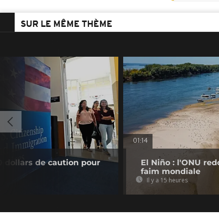
SUR LE MÊME THÈME
01:14
0 dollars de caution pour
El Niño : l'ONU re
faim mondiale
Il y a 15 heures