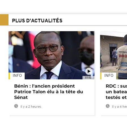
PLUS D'ACTUALITÉS
INFO
INFO
01:02
Bénin : l'ancien président
RDC : su
Patrice Talon élu à la tête du
un batea
Sénat
testés et
Il y a 2 heures
Il y a 4 h