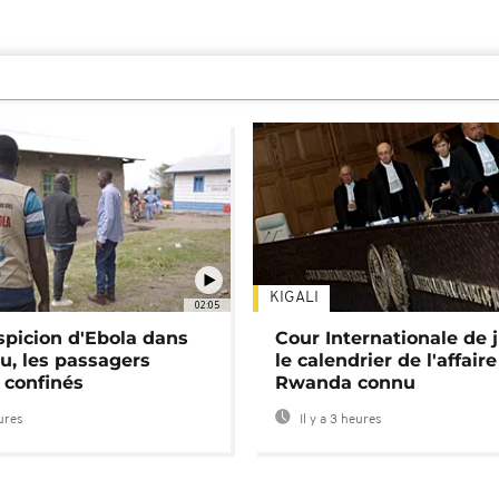
KIGALI
02:05
spicion d'Ebola dans
Cour Internationale de j
u, les passagers
le calendrier de l'affair
 confinés
Rwanda connu
eures
Il y a 3 heures