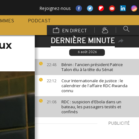
Rejoignez-nous
AMMES
PODCAST
EN DIRECT
DERNIÈRE MINUTE
aux
6 août 2026
Bénin : l'ancien président Patrice
22:48
Talon élu à la tête du Sénat
Cour Internationale de justice : le
22:12
calendrier de l'affaire RDC-Rwanda
connu
RDC : suspicion d'Ebola dans un
21:08
bateau, les passagers testés et
confinés
PUBLICITÉ