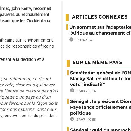
limat, John Kerry, reconnait
et pauvres au réchauffement
ARTICLES CONNEXES
refusant que les Occidentaux
Un sommet sur l'adaptatio
l'Afrique au changement c
 africaine sur l’environnement
13/08/2024
es de responsables africains.
renant à la décision et à
SUR LE MÊME PAYS
Secrétariat général de l'ON
e, se retiennent, en disant,
Macky Sall en difficulté lor
vote "indicatif"
vez créé, c'est vous qui devez
Mère Nature ne mesure pas d'où
03/08 - 15:14
étiquette d'un pays ou d'un
Sénégal : le président Di
nous faisons sur la façon dont
Faye lance officiellement 
ffons nos maisons, dont nous
politique
y, envoyé spécial du président
27/07 - 10:55
Sénégal : quid du rappro