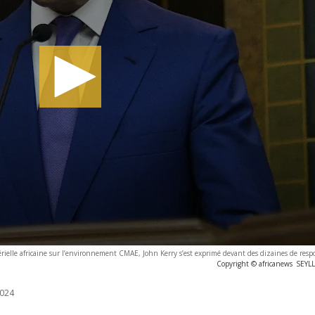
térielle africaine sur l’environnement CMAE, John Kerry s’est exprimé devant des dizaines de respo
Copyright © africanews
SEYLL
024