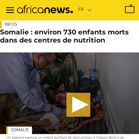
Passer
au
contenu
principal
INFOS
Somalie : environ 730 enfants morts
dans des centres de nutrition
SOMALIE
Un soignant examine un enfant souffrant de malnutrition, à l'hôpital Martini de