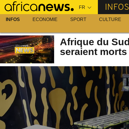
Passer
INFO
au
contenu
INFOS
ECONOMIE
SPORT
CULTURE
principal
Afrique du Sud
seraient morts