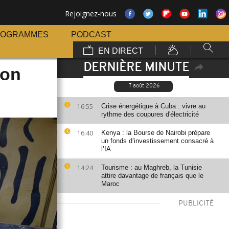
Rejoignez-nous
ROGRAMMES
PODCAST
EN DIRECT
DERNIÈRE MINUTE
don
7 août 2026
16:55
Crise énergétique à Cuba : vivre au
rythme des coupures d'électricité
16:40
Kenya : la Bourse de Nairobi prépare
un fonds d’investissement consacré à
l’IA
14:24
Tourisme : au Maghreb, la Tunisie
attire davantage de français que le
Maroc
PUBLICITÉ