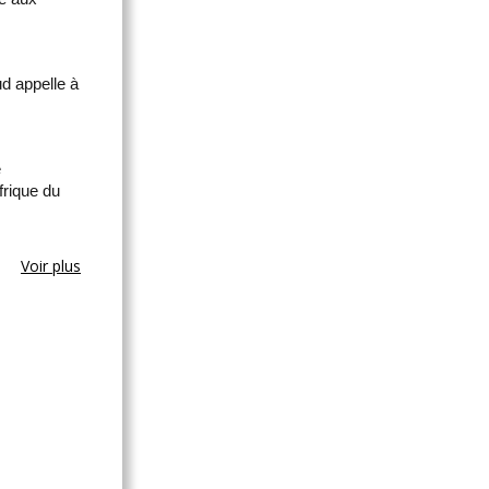
ud appelle à
e
frique du
Voir plus