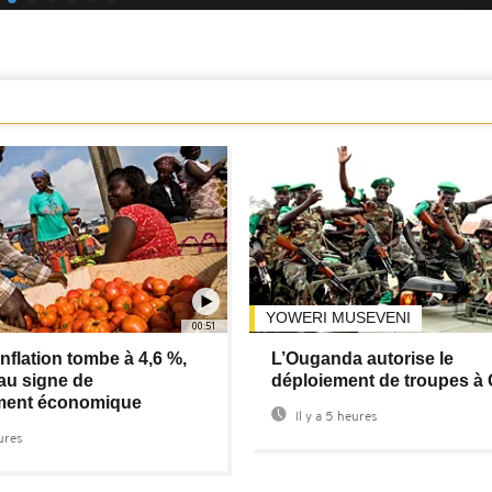
YOWERI MUSEVENI
00:51
inflation tombe à 4,6 %,
L’Ouganda autorise le
au signe de
déploiement de troupes à
ment économique
Il y a 5 heures
eures