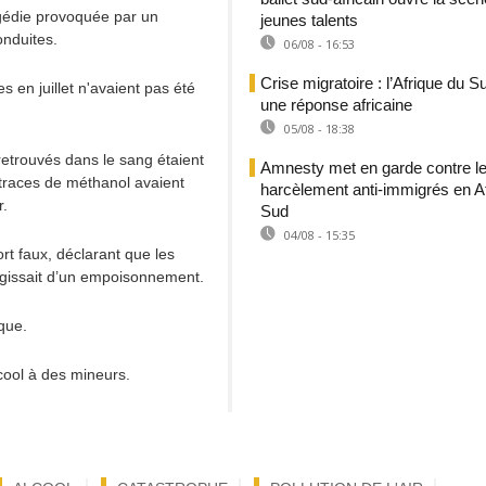
agédie provoquée par un
jeunes talents
nduites.
06/08 - 16:53
Crise migratoire : l’Afrique du S
 en juillet n'avaient pas été
une réponse africaine
05/08 - 18:38
etrouvés dans le sang étaient
Amnesty met en garde contre l
traces de méthanol avaient
harcèlement anti-immigrés en A
r.
Sud
04/08 - 15:35
rt faux, déclarant que les
s’agissait d’un empoisonnement.
que.
lcool à des mineurs.