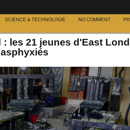
S
SCIENCE & TECHNOLOGIE
NO COMMENT
P
 : les 21 jeunes d'East Lon
 asphyxiés