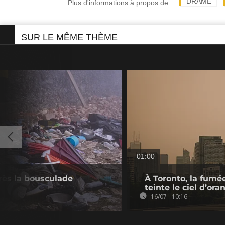
DRAME
Plus d'informations à propos de
SUR LE MÊME THÈME
01:00
près la bousculade
À Toronto, la fumé
teinte le ciel d’ora
16/07 - 10:16