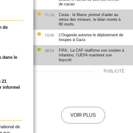
de cacao
11:16
Ceuta : le Maroc promet d’aider au
retour des mineurs, le bilan monte à
80 morts
n de
10:43
L’Ouganda autorise le déploiement de
troupes à Gaza
08:59
FIFA : La CAF réaffirme son soutien à
Infantino, l’UEFA maintient son
s dans le
boycott
PUBLICITÉ
e 21
r informel
VOIR PLUS
national de
ne aux