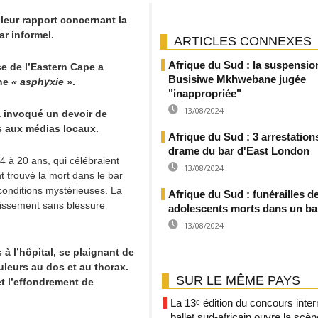
leur rapport concernant la
r informel.
ARTICLES CONNEXES
Afrique du Sud : la suspensio
ce de l’Eastern Cape a
Busisiwe Mkhwebane jugée
une
« asphyxie »
.
"inappropriée"
13/08/2024
a invoqué un devoir de
es aux médias locaux.
Afrique du Sud : 3 arrestation
drame du bar d'East London
4 à 20 ans, qui célébraient
13/08/2024
t trouvé la mort dans le bar
onditions mystérieuses. La
Afrique du Sud : funérailles d
blissement sans blessure
adolescents morts dans un ba
13/08/2024
à l’hôpital, se plaignant de
leurs au dos et au thorax.
SUR LE MÊME PAYS
t l’effondrement de
La 13ᵉ édition du concours inter
ballet sud-africain ouvre la scè