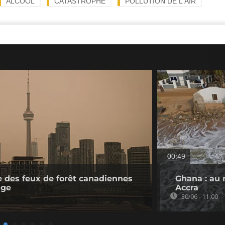
ALCOOL
CATASTROPHE
POLLUTION DE L'AIR
00:49
e des feux de forêt canadiennes
Ghana : au 
nge
Accra
30/06 - 11:00