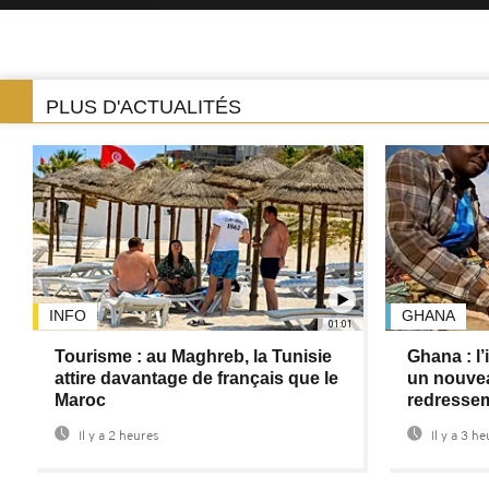
PLUS D'ACTUALITÉS
INFO
GHANA
01:01
Tourisme : au Maghreb, la Tunisie
Ghana : l’
attire davantage de français que le
un nouve
Maroc
redresse
Il y a 2 heures
Il y a 3 h