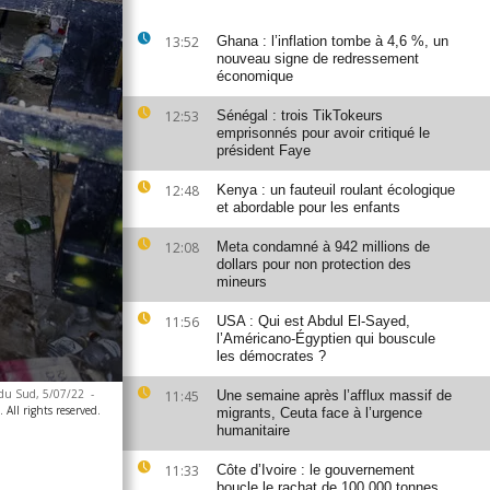
13:52
Ghana : l’inflation tombe à 4,6 %, un
nouveau signe de redressement
économique
12:53
Sénégal : trois TikTokeurs
emprisonnés pour avoir critiqué le
président Faye
12:48
Kenya : un fauteuil roulant écologique
et abordable pour les enfants
12:08
Meta condamné à 942 millions de
dollars pour non protection des
mineurs
11:56
USA : Qui est Abdul El-Sayed,
l’Américano-Égyptien qui bouscule
les démocrates ?
 du Sud, 5/07/22
-
11:45
Une semaine après l’afflux massif de
All rights reserved.
migrants, Ceuta face à l’urgence
humanitaire
11:33
Côte d’Ivoire : le gouvernement
boucle le rachat de 100 000 tonnes