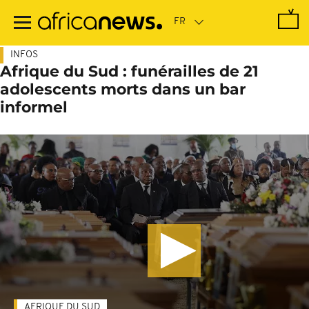
Passer
au
contenu
principal
INFOS
Afrique du Sud : funérailles de 21
adolescents morts dans un bar
informel
AFRIQUE DU SUD