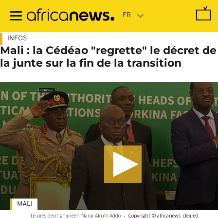
Passer
au
contenu
principal
INFOS
Mali : la Cédéao "regrette" le décret de
la junte sur la fin de la transition
MALI
Le président ghanéen Nana Akufo Addo
-
Copyright © africanews
cleared