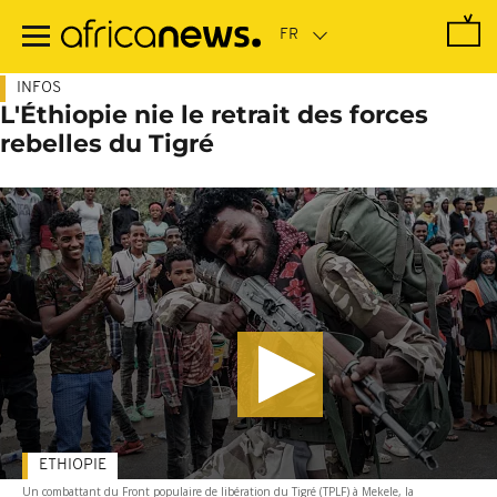
Passer
au
contenu
principal
INFOS
L'Éthiopie nie le retrait des forces
rebelles du Tigré
ETHIOPIE
Un combattant du Front populaire de libération du Tigré (TPLF) à Mekele, la