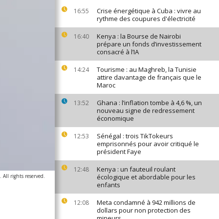
Crise énergétique à Cuba : vivre au
16:55
rythme des coupures d'électricité
Kenya : la Bourse de Nairobi
16:40
prépare un fonds d’investissement
consacré à l’IA
Tourisme : au Maghreb, la Tunisie
14:24
attire davantage de français que le
Maroc
Ghana : l’inflation tombe à 4,6 %, un
13:52
nouveau signe de redressement
économique
Sénégal : trois TikTokeurs
12:53
emprisonnés pour avoir critiqué le
président Faye
Kenya : un fauteuil roulant
12:48
All rights reserved.
écologique et abordable pour les
enfants
Meta condamné à 942 millions de
12:08
dollars pour non protection des
mineurs