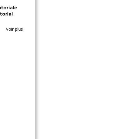
toriale
torial
Voir plus