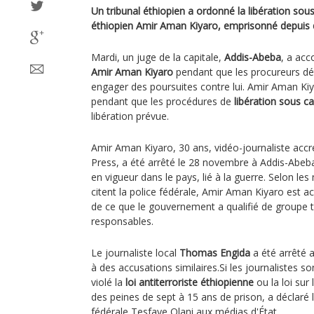
Un tribunal éthiopien a ordonné la libération sous
éthiopien Amir Aman Kiyaro, emprisonné depuis q
Mardi, un juge de la capitale,
Addis-Abeba
, a acc
Amir Aman Kiyaro
pendant que les procureurs dét
engager des poursuites contre lui. Amir Aman Kiy
pendant que les procédures de
libération sous c
libération prévue.
Amir Aman Kiyaro, 30 ans, vidéo-journaliste accr
Press, a été arrêté le 28 novembre à Addis-Abeba
en vigueur dans le pays, lié à la guerre. Selon les
citent la police fédérale, Amir Aman Kiyaro est 
de ce que le gouvernement a qualifié de groupe t
responsables.
Le journaliste local
Thomas Engida
a été arrêté 
à des accusations similaires.Si les journalistes 
violé la
loi antiterroriste éthiopienne
ou la loi sur 
des peines de sept à 15 ans de prison, a déclaré l
fédérale Tesfaye Olani aux médias d'État.