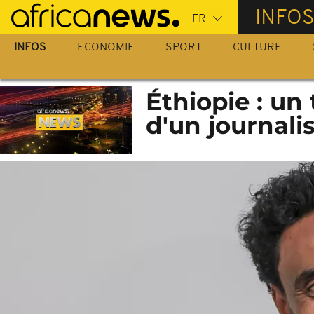
Passer
INFO
au
contenu
INFOS
ECONOMIE
SPORT
CULTURE
principal
Éthiopie : un
d'un journali