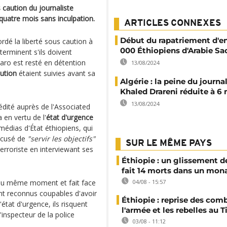
 caution du journaliste
uatre mois sans inculpation.
ARTICLES CONNEXES
Début du rapatriement d'en
ordé la liberté sous caution à
000 Éthiopiens d'Arabie Sa
erminent s'ils doivent
aro est resté en détention
13/08/2024
aution
étaient suivies avant sa
Algérie : la peine du journa
Khaled Drareni réduite à 6
13/08/2024
édité auprès de l'Associated
 en vertu de l'
état d'urgence
 médias d'État éthiopiens, qui
accusé de
"servir les objectifs"
SUR LE MÊME PAYS
erroriste en interviewant ses
Éthiopie : un glissement de
fait 14 morts dans un mon
au même moment et fait face
04/08 - 15:57
sont reconnus coupables d'avoir
Éthiopie : reprise des com
l'état d'urgence, ils risquent
l'armée et les rebelles au T
'inspecteur de la police
03/08 - 11:12