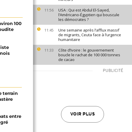
USA : Qui est Abdul El-Sayed,
11:56
l’Américano-Égyptien qui bouscule
les démocrates ?
viron 100
oudite
Une semaine après l’afflux massif
11:45
de migrants, Ceuta face à l’urgence
humanitaire
liste
Côte d’Ivoire : le gouvernement
11:33
 mois
boucle le rachat de 100 000 tonnes
de cacao
PUBLICITÉ
 terrain
astère
VOIR PLUS
bats entre
igré