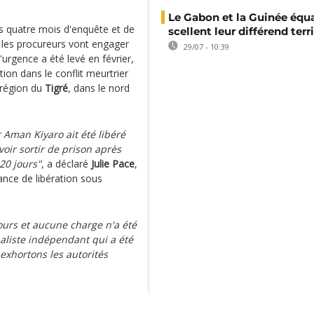
Le Gabon et la Guinée équa
ès quatre mois d'enquête et de
scellent leur différend terri
i les procureurs vont engager
29/07 - 10:39
urgence a été levé en février,
ion dans le conflit meurtrier
 région du
Tigré
, dans le nord
Aman Kiyaro ait été libéré
oir sortir de prison après
20 jours"
, a déclaré
Julie Pace
,
ance de libération sous
ours et aucune charge n'a été
aliste indépendant qui a été
 exhortons les autorités