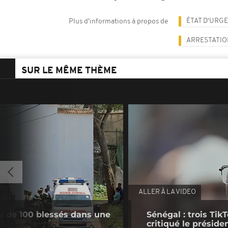
ÉTAT D'URG
Plus d'informations à propos de
ARRESTATIO
SUR LE MÊME THÈME
ALLER À LA VIDEO
us de 100 blessés dans une
Sénégal : trois Ti
critiqué le préside