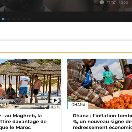
27/07 - 10:20
GHANA
01:01
 : au Maghreb, la
Ghana : l’inflation tomb
attire davantage de
%, un nouveau signe de
 que le Maroc
redressement économi