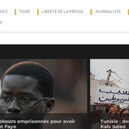
ENCE
TIGRÉ
LIBERTÉ DE LA PRESSE
JOURNALISTE
N
01:52
kTokeurs emprisonnés pour avoir
Tunisie : d
nt Faye
Kaïs Saïed