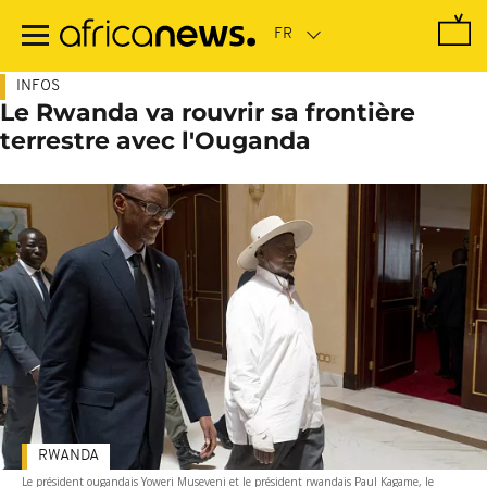
Passer
au
contenu
principal
INFOS
Le Rwanda va rouvrir sa frontière
terrestre avec l'Ouganda
RWANDA
Le président ougandais Yoweri Museveni et le président rwandais Paul Kagame, le