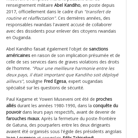
renseignement militaire
Abel Kandiho
, en poste depuis
2017, officiellement dans le cadre d'un
"transfert de
routine et réaffectation"
. Ces dernières années, des
responsables rwandais l'avaient accusé de collaborer
avec des dissidents pour enlever des citoyens rwandais
en Ouganda.
Abel Kandiho faisait également l'objet de
sanctions
américaines
en raison de son implication présumée et de
celle de ses services dans de graves violations des droits
de l'homme.
"Pour une meilleure harmonie entre les
deux pays, il était important que Kandiho soit déployé
ailleurs"
, souligne
Fred Egesa
, expert ougandais
spécialisé sur les questions de sécurité.
Paul Kagame et Yoweri Museveni ont été de
proches
alliés
durant les années 1980-1990, dans la
conquête du
pouvoir
dans leurs pays respectifs, avant de devenir de
farouches rivaux
. Après la fermeture du poste-frontière
de Gatuna, des pourparlers entre les deux dirigeants
avaient été organisés sous l'égide des présidents angolais
Joao Lourenço
et congolais
Félix Tshisekedi
.