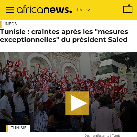
Passer
au
contenu
principal
INFOS
Tunisie : craintes après les "mesures
exceptionnelles" du président Saied
TUNISIE
Des manifestants à Tunis
-