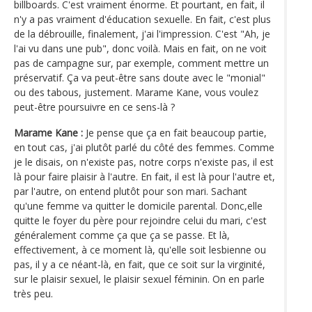
billboards. C'est vraiment énorme. Et pourtant, en fait, il
n'y a pas vraiment d'éducation sexuelle. En fait, c'est plus
de la débrouille, finalement, j'ai l'impression. C'est "Ah, je
l'ai vu dans une pub", donc voilà. Mais en fait, on ne voit
pas de campagne sur, par exemple, comment mettre un
préservatif. Ça va peut-être sans doute avec le "monial"
ou des tabous, justement. Marame Kane, vous voulez
peut-être poursuivre en ce sens-là ?
Marame Kane :
Je pense que ça en fait beaucoup partie,
en tout cas, j'ai plutôt parlé du côté des femmes. Comme
je le disais, on n'existe pas, notre corps n'existe pas, il est
là pour faire plaisir à l'autre. En fait, il est là pour l'autre et,
par l'autre, on entend plutôt pour son mari. Sachant
qu'une femme va quitter le domicile parental. Donc,elle
quitte le foyer du père pour rejoindre celui du mari, c'est
généralement comme ça que ça se passe. Et là,
effectivement, à ce moment là, qu'elle soit lesbienne ou
pas, il y a ce néant-là, en fait, que ce soit sur la virginité,
sur le plaisir sexuel, le plaisir sexuel féminin. On en parle
très peu.