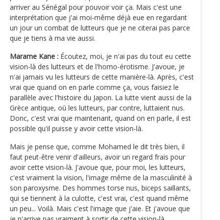
arriver au Sénégal pour pouvoir voir ça. Mais c'est une
interprétation que j'ai moi-même déjà eue en regardant
un jour un combat de lutteurs que je ne citerai pas parce
que je tiens à ma vie aussi.
Marame Kane :
Écoutez, moi, je n'ai pas du tout eu cette
vision-là des lutteurs et de l'homo-érotisme. J'avoue, je
n'ai jamais vu les lutteurs de cette manière-là. Après, c'est
vrai que quand on en parle comme ça, vous faisiez le
parallèle avec l'histoire du Japon. La lutte vient aussi de la
Grèce antique, où les lutteurs, par contre, luttaient nus.
Donc, c'est vrai que maintenant, quand on en parle, il est
possible qu'il puisse y avoir cette vision-là.
Mais je pense que, comme Mohamed le dit très bien, il
faut peut-être venir d'ailleurs, avoir un regard frais pour
avoir cette vision-là. J'avoue que, pour moi, les lutteurs,
c'est vraiment la vision, l'image même de la masculinité à
son paroxysme. Des hommes torse nus, biceps saillants,
qui se tiennent à la culotte, c'est vrai, c'est quand même
un peu... Voilà. Mais c'est l'image que j'aie. Et j'avoue que
je n'arrive pas vraiment à sortir de cette vision-là.