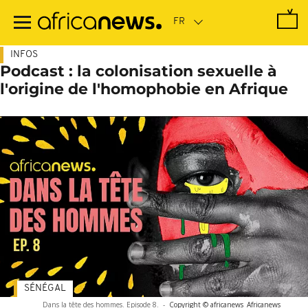
Passer
au
contenu
principal
INFOS
Podcast : la colonisation sexuelle à
l'origine de l'homophobie en Afrique
SÉNÉGAL
Dans la tête des hommes. Episode 8.
-
Copyright © africanews
Africanews