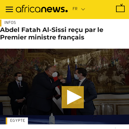
Passer
au
contenu
principal
INFOS
Abdel Fatah Al-Sissi reçu par le
Premier ministre français
EGYPTE
-