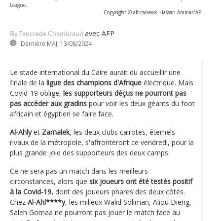
League.
-
Copyright © africanews
Hassan Ammar/AP
avec AFP
By Tancrede Chambraud
Dernière MAJ:
13/08/2024
Le stade international du Caire aurait du accueillir une
finale de la
ligue des champions d'Afrique
électrique. Mais
Covid-19 oblige,
les supporteurs déçus ne pourront pas
pas accéder aux gradins
pour voir les deux géants du foot
africain et égyptien se faire face.
Al-Ahly
et
Zamalek
, les deux clubs cairotes, éternels
rivaux de la métropole, s'affronteront ce vendredi, pour la
plus grande joie des supporteurs des deux camps.
Ce ne sera pas un match dans les meilleurs
circonstances, alors que
six joueurs ont été testés positif
à la Covid-19,
dont des joueurs phares des deux côtés.
Chez
Al-Ahl****y
, les milieux Walid Soliman, Aliou Dieng,
Saleh Gomaa ne pourront pas jouer le match face au