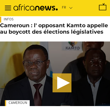
Passer
au
contenu
principal
INFOS
Cameroun : l' opposant Kamto appelle
au boycott des élections législatives
CAMEROUN