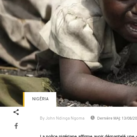
NIGÉRIA
Dernière MAJ:
13/08/2
By John Ndinga Ngoma
La police nigériane affirme avoir démantelé une «