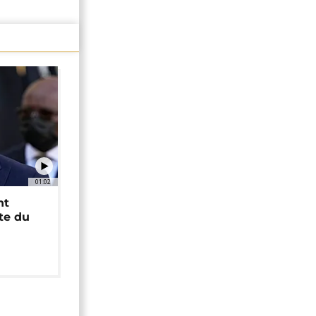
01:02
nt
ête du