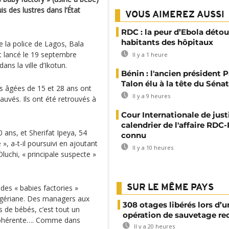
is des lustres dans l‘État
VOUS AIMEREZ AUSSI
RDC : la peur d’Ebola détou
habitants des hôpitaux
e la police de Lagos, Bala
aut lancé le 19 septembre
Il y a 1 heure
ns la ville d’Ikotun.
Bénin : l'ancien président P
Talon élu à la tête du Sénat
tes âgées de 15 et 28 ans ont
Il y a 9 heures
uvés. Ils ont été retrouvés à
Cour Internationale de justi
calendrier de l'affaire RD
ans, et Sherifat Ipeya, 54
connu
 », a-t-il poursuivi en ajoutant
Il y a 10 heures
uchi, « principale suspecte »
des « babies factories »
SUR LE MÊME PAYS
nigériane. Des managers aux
308 otages libérés lors d’u
 de bébés, c’est tout un
opération de sauvetage re
ès cohérente…. Comme dans
Il y a 20 heures