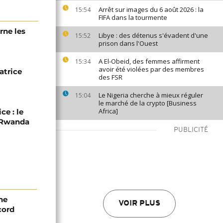
Arrêt sur images du 6 août 2026 : la
15:54
FIFA dans la tourmente
rne les
Libye : des détenus s'évadent d'une
15:52
prison dans l'Ouest
A El-Obeid, des femmes affirment
15:34
avoir été violées par des membres
atrice
des FSR
Le Nigeria cherche à mieux réguler
15:04
le marché de la crypto [Business
Africa]
ce : le
C-Rwanda
PUBLICITÉ
ne
VOIR PLUS
cord