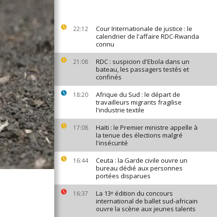
Cour Internationale de justice : le
22:12
calendrier de l'affaire RDC-Rwanda
connu
RDC : suspicion d'Ebola dans un
21:08
bateau, les passagers testés et
confinés
Afrique du Sud : le départ de
18:20
travailleurs migrants fragilise
l'industrie textile
Haïti : le Premier ministre appelle à
17:08
la tenue des élections malgré
l'insécurité
Ceuta : la Garde civile ouvre un
16:44
bureau dédié aux personnes
portées disparues
La 13ᵉ édition du concours
16:37
international de ballet sud-africain
ouvre la scène aux jeunes talents