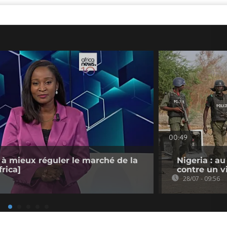
00:49
 à mieux réguler le marché de la
Nigeria : a
rica]
contre un v
28/07 - 09:56