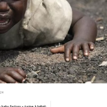
024
 baby factory » (usine à bébé)