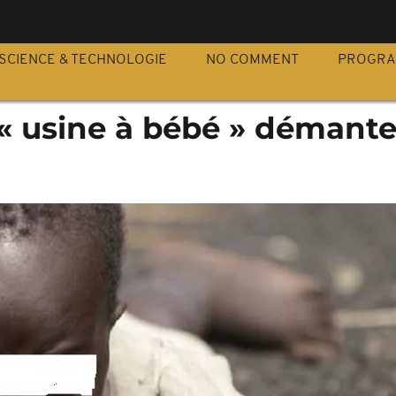
S
SCIENCE & TECHNOLOGIE
NO COMMENT
PROGR
 « usine à bébé » démante