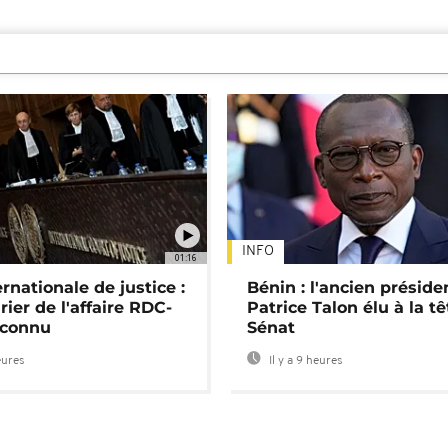
INFO
01:16
rnationale de justice :
Bénin : l'ancien préside
rier de l'affaire RDC-
Patrice Talon élu à la t
connu
Sénat
eures
Il y a 9 heures