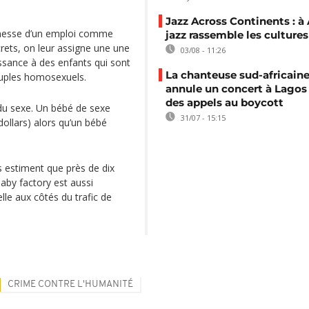
Jazz Across Continents : à 
romesse d’un emploi comme
jazz rassemble les cultures
rets, on leur assigne une une
03/08 - 11:26
ssance à des enfants qui sont
La chanteuse sud-africaine
uples homosexuels.
annule un concert à Lagos
des appels au boycott
 du sexe. Un bébé de sexe
31/07 - 15:15
dollars) alors qu’un bébé
s estiment que près de dix
aby factory est aussi
le aux côtés du trafic de
CRIME CONTRE L'HUMANITÉ