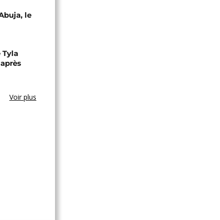
Abuja, le
 Tyla
 après
Voir plus