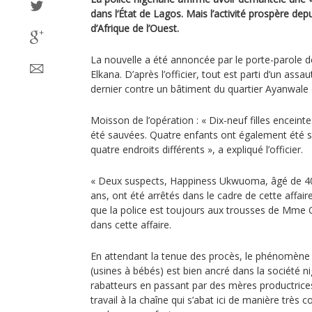
dans l‘État de Lagos. Mais l’activité prospère depu
d’Afrique de l’Ouest.
La nouvelle a été annoncée par le porte-parole d
Elkana. D’après l’officier, tout est parti d’un ass
dernier contre un bâtiment du quartier Ayanwale da
Moisson de l’opération : « Dix-neuf filles encein
été sauvées. Quatre enfants ont également été sa
quatre endroits différents », a expliqué l’officier.
« Deux suspects, Happiness Ukwuoma, âgé de 40 
ans, ont été arrêtés dans le cadre de cette affaire
que la police est toujours aux trousses de Mme Ol
dans cette affaire.
En attendant la tenue des procès, le phénomène 
(usines à bébés) est bien ancré dans la société 
rabatteurs en passant par des mères productrices
travail à la chaîne qui s’abat ici de manière tr