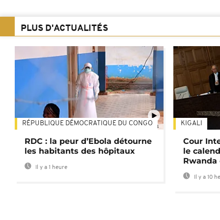
PLUS D'ACTUALITÉS
RÉPUBLIQUE DÉMOCRATIQUE DU CONGO
KIGALI
01:34
RDC : la peur d’Ebola détourne
Cour Inte
les habitants des hôpitaux
le calend
Rwanda 
Il y a 1 heure
Il y a 10 h