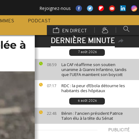
Rejoignez-nous
AMMES
PODCAST
EN DIRECT
DERNIÈRE MINUTE
lée à
7 août 2026
La CAF réaffirme son soutien
08:59
unanime à Gianni Infantino, tandis
que l'UEFA maintient son boycott
RDC : la peur d’Ebola détourne les
07:17
habitants des hôpitaux
6 août 2026
Bénin : l'ancien président Patrice
22:48
Talon élu à la tête du Sénat
PUBLICITÉ