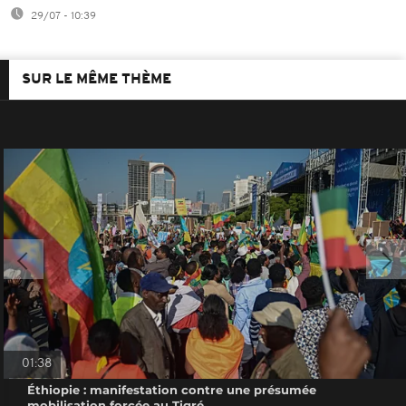
29/07 - 10:39
SUR LE MÊME THÈME
01:38
Éthiopie : manifestation contre une présumée
mobilisation forcée au Tigré