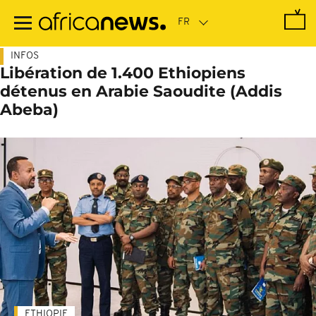
Passer
au
contenu
principal
INFOS
Libération de 1.400 Ethiopiens
détenus en Arabie Saoudite (Addis
Abeba)
ETHIOPIE