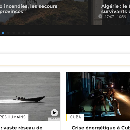
00 incendies, les secours
Algérie : l
provinces
survivants 
17/07 - 10:59
TRES HUMAINS
CUBA
01:18
: vaste réseau de
Crise énergétique à Cub