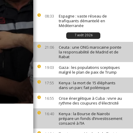
Espagne : vaste réseau de
08:33
trafiquants démantelé en
Méditerranée
7 août 2026
Ceuta : une ONG marocaine pointe
21:06
la responsabilité de Madrid et de
Rabat
Gaza : les populations sceptiques
19:03
malgré le plan de paix de Trump
Kenya : la mort de 15 éléphants
17:55
dans un parc fait polémique
Crise énergétique à Cuba : vivre au
16:55
rythme des coupures d'électricité
Kenya : la Bourse de Nairobi
16:40
prépare un fonds d’investissement
consacré à l’IA