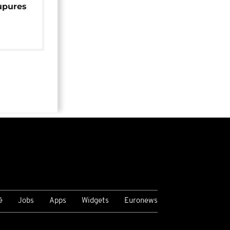
upures
é
Jobs
Apps
Widgets
Euronews