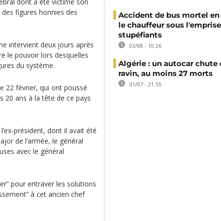
rébral dont a été victime son
une des figures honnies des
Accident de bus mortel en 
le chauffeur sous l'emprise
stupéfiants
ime intervient deux jours après
03/08 - 10:26
e le pouvoir lors desquelles
Algérie : un autocar chute
igures du système.
ravin, au moins 27 morts
31/07 - 21:55
le 22 février, qui ont poussé
ès 20 ans à la tête de ce pays
’ex-président, dont il avait été
ajor de l’armée, le général
uses avec le général
rer” pour entraver les solutions
tissement” à cet ancien chef