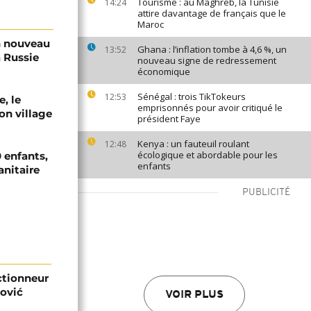
Tourisme : au Maghreb, la Tunisie
14:24
attire davantage de français que le
Maroc
n nouveau
Ghana : l’inflation tombe à 4,6 %, un
13:52
a Russie
nouveau signe de redressement
économique
Sénégal : trois TikTokeurs
12:53
e, le
emprisonnés pour avoir critiqué le
on village
président Faye
Kenya : un fauteuil roulant
12:48
écologique et abordable pour les
 enfants,
enfants
anitaire
PUBLICITÉ
ectionneur
ović
VOIR PLUS