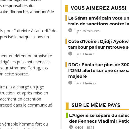
ts responsables du
VOUS AIMEREZ AUSSI
soire dimanche, a annoncé le
Le Sénat américain vote u
train de sanctions contre l
 pour “atteinte à l’autorité de
Il y a 55 minutes
a précisé le parquet dans un
Côte d'Ivoire : Djidji Ayokw
tambour parleur retrouve s
Il y a 1 heure
ement en détention provisoire
rigé les puissants services
RDC : Ebola tue plus de 300
esseur Athmane Tartag, ex-
l'ONU alerte sur une crise s
on cette source.
majeure
Il y a 3 heures
aire (…) a chargé un juge
struction, et après mise en
placement en détention
il précisé dans le communiqué
SUR LE MÊME PAYS
L'Algérie se sépare du sél
des Fennecs Vladimir Petk
le véritable homme fort du
04/08 - 15:16