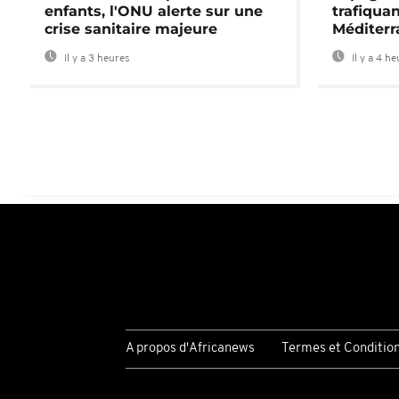
enfants, l'ONU alerte sur une
trafiqua
crise sanitaire majeure
Méditerr
Il y a 3 heures
Il y a 4 h
A propos d'Africanews
Termes et Conditio