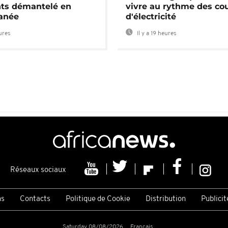
nts démantelé en
vivre au rythme des co
anée
d'électricité
eures
Il y a 19 heures
Réseaux sociaux
ns
Contacts
Politique de Cookie
Distribution
Publicit
Saturday 08/08/2026