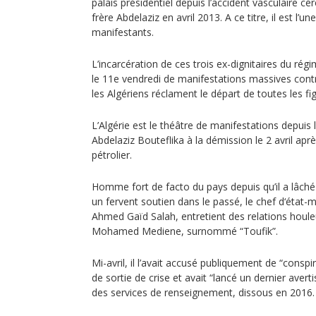
palais présidentiel depuis l’accident vasculaire cé
frère Abdelaziz en avril 2013. A ce titre, il est l’
manifestants.
L’incarcération de ces trois ex-dignitaires du rég
le 11e vendredi de manifestations massives contr
les Algériens réclament le départ de toutes les f
L’Algérie est le théâtre de manifestations depuis 
Abdelaziz Bouteflika à la démission le 2 avril apr
pétrolier.
Homme fort de facto du pays depuis qu’il a lâché l
un fervent soutien dans le passé, le chef d‘état-m
Ahmed Gaïd Salah, entretient des relations houle
Mohamed Mediene, surnommé “Toufik”.
Mi-avril, il l’avait accusé publiquement de “conspi
de sortie de crise et avait “lancé un dernier aver
des services de renseignement, dissous en 2016.