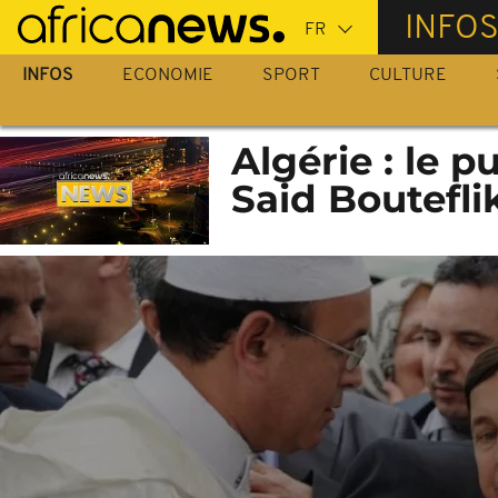
Passer
INFO
au
contenu
INFOS
ECONOMIE
SPORT
CULTURE
principal
Algérie : le p
Said Boutefli