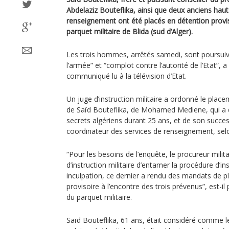
Abdelaziz Bouteflika, ainsi que deux anciens hau
renseignement ont été placés en détention provi
parquet militaire de Blida (sud d’Alger).
Les trois hommes, arrêtés samedi, sont poursuivis
l’armée” et “complot contre l’autorité de l’Etat”, 
communiqué lu à la télévision d’Etat.
Un juge d’instruction militaire a ordonné le plac
de Saïd Bouteflika, de Mohamed Mediene, qui a di
secrets algériens durant 25 ans, et de son succ
coordinateur des services de renseignement, sel
“Pour les besoins de l’enquête, le procureur milit
d’instruction militaire d’entamer la procédure d’in
inculpation, ce dernier a rendu des mandats de 
provisoire à l’encontre des trois prévenus”, est-
du parquet militaire.
Saïd Bouteflika, 61 ans, était considéré comme 