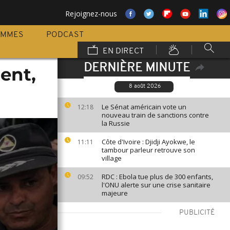
Rejoignez-nous
AMMES
PODCAST
EN DIRECT
DERNIÈRE MINUTE
dent,
8 août 2026
Le Sénat américain vote un
12:18
nouveau train de sanctions contre
la Russie
Côte d'Ivoire : Djidji Ayokwe, le
11:11
tambour parleur retrouve son
village
RDC : Ebola tue plus de 300 enfants,
09:52
l'ONU alerte sur une crise sanitaire
majeure
PUBLICITÉ