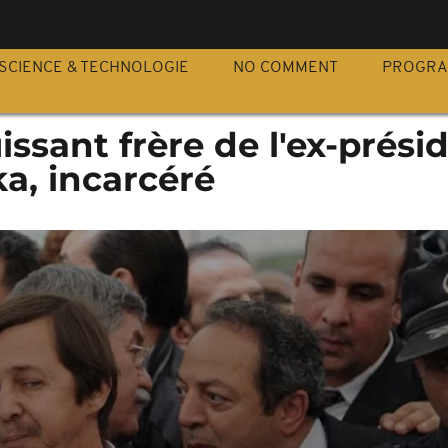
S
SCIENCE & TECHNOLOGIE
NO COMMENT
PROGR
uissant frère de l'ex-prési
ka, incarcéré