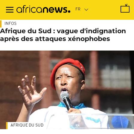
Passer
au
contenu
principal
INFOS
Afrique du Sud : vague d'indignation
après des attaques xénophobes
AFRIQUE DU SUD