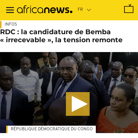
Passer
au
contenu
principal
INFOS
RDC : la candidature de Bemba
« irrecevable », la tension remonte
RÉPUBLIQUE DÉMOCRATIQUE DU CONGO