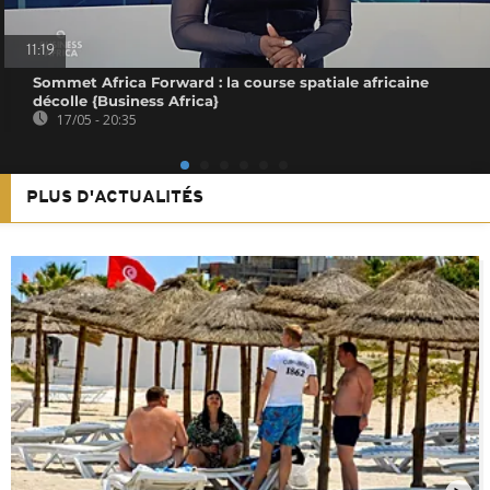
11:19
Sommet Africa Forward : la course spatiale africaine
décolle {Business Africa}
17/05 - 20:35
PLUS D'ACTUALITÉS