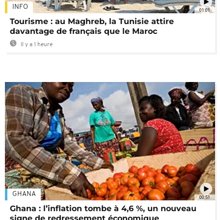
INFO
01:01
Tourisme : au Maghreb, la Tunisie attire
davantage de français que le Maroc
Il y a 1 heure
GHANA
00:51
Ghana : l’inflation tombe à 4,6 %, un nouveau
signe de redressement économique