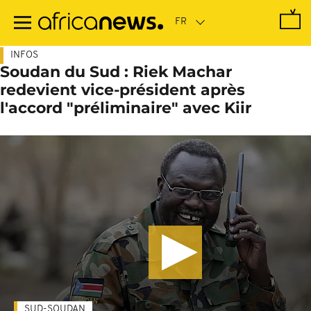
Passer
au
contenu
principal
INFOS
Soudan du Sud : Riek Machar
redevient vice-président après
l'accord "préliminaire" avec Kiir
SUD-SOUDAN