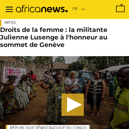
Passer
au
contenu
principal
INFOS
Droits de la femme : la militante
Julienne Lusenge à l'honneur au
sommet de Genève
RÉPUBLIQUE DÉMOCRATIQUE DU CONGO