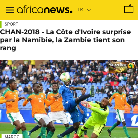
Passer
au
contenu
principal
SPORT
CHAN-2018 - La Côte d'Ivoire surprise
par la Namibie, la Zambie tient son
rang
MAROC