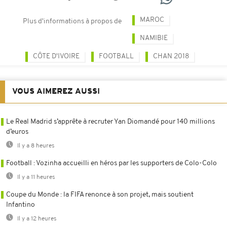
MAROC
Plus d'informations à propos de
NAMIBIE
CÔTE D'IVOIRE
FOOTBALL
CHAN 2018
VOUS AIMEREZ AUSSI
Le Real Madrid s’apprête à recruter Yan Diomandé pour 140 millions
d’euros
Il y a 8 heures
Football : Vozinha accueilli en héros par les supporters de Colo-Colo
Il y a 11 heures
Coupe du Monde : la FIFA renonce à son projet, mais soutient
Infantino
Il y a 12 heures