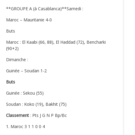
**GROUPE A (à Casablanca)**Samedi :
Maroc – Mauritanie 4-0
Buts
Maroc : El Kaabi (66, 88), El Haddad (72), Bencharki
(90+2)
Dimanche :
Guinée – Soudan 1-2
Buts
Guinée : Sekou (55)
Soudan : Koko (19), Bakhit (75)
Classement
: Pts J G N P Bp/Bc
1. Maroc 3 1 1 0 0 4