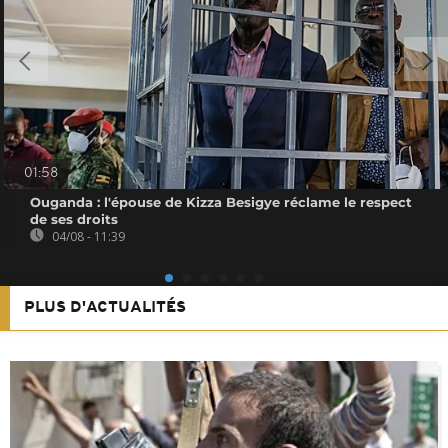
01:58
Ouganda : l'épouse de Kizza Besigye réclame le respect
de ses droits
04/08 - 11:39
PLUS D'ACTUALITÉS