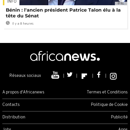
INFO
01:02
Bénin : l'ancien président Patrice Talon élu à la
tête du Sénat
Il y a 8 heures
Réseaux sociaux
A propos d'Africanews
Termes et Conditions
Contacts
Politique de Cookie
Distribution
Publicité
Jobs
Apps