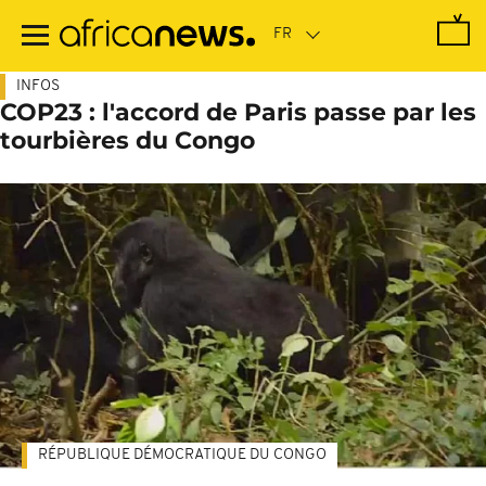
Passer
au
contenu
principal
INFOS
COP23 : l'accord de Paris passe par les
tourbières du Congo
RÉPUBLIQUE DÉMOCRATIQUE DU CONGO