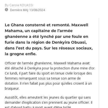
By Carole KOUASSI
Dernière MAJ:
13/08/2024
Le Ghana consterné et remonté. Maxwell
Mahama, un capitaine de l’armée
ghanéenne a été lynché par une foule en
furie dans la région de Denkyira Obuasi,
dans l’est du pays. Sur les réseaux sociaux,
la grogne enfle.
Officier de l’armée ghanéenne, Maxwell Mahama avait
été détaché à Denkyira pour la protection d’une mine d’or.
Ce lundi, il part faire du sport en tenue civile lorsque des
femmes remarquent sous sa tenue son arme de
dotation. Il n’en fallait pas plus pour qu’elles croient à un
braqueur.
Aussitôt, elles ameutent les jeunes du quartier qui sans
demander d’explication s’en prennent au jeune officier. Il
est d’abord battu à mort avant d‘être brûlé.