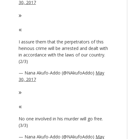
30, 2017
I assure them that the perpetrators of this
heinous crime will be arrested and dealt with
in accordance with the laws of our country.
(2/3)
— Nana Akufo-Addo (@NAkufoAddo)
May
30, 2017
No one involved in his murder will go free.
(3/3)
— Nana Akufo-Addo (@NAkufoAddo)
May