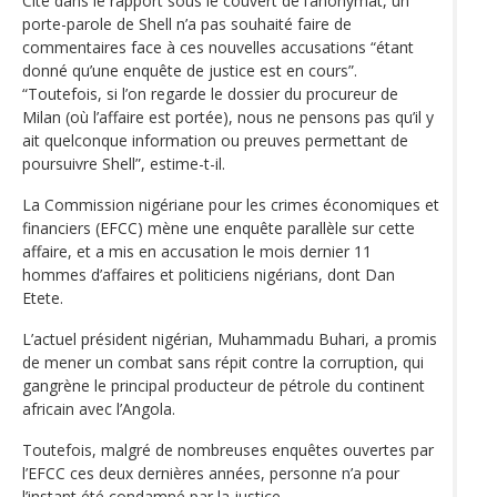
Cité dans le rapport sous le couvert de l’anonymat, un
porte-parole de Shell n’a pas souhaité faire de
commentaires face à ces nouvelles accusations “étant
donné qu’une enquête de justice est en cours”.
“Toutefois, si l’on regarde le dossier du procureur de
Milan (où l’affaire est portée), nous ne pensons pas qu’il y
ait quelconque information ou preuves permettant de
poursuivre Shell”, estime-t-il.
La Commission nigériane pour les crimes économiques et
financiers (EFCC) mène une enquête parallèle sur cette
affaire, et a mis en accusation le mois dernier 11
hommes d’affaires et politiciens nigérians, dont Dan
Etete.
L’actuel président nigérian, Muhammadu Buhari, a promis
de mener un combat sans répit contre la corruption, qui
gangrène le principal producteur de pétrole du continent
africain avec l’Angola.
Toutefois, malgré de nombreuses enquêtes ouvertes par
l’EFCC ces deux dernières années, personne n’a pour
l’instant été condamné par la justice.