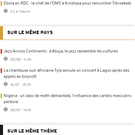
Ebola en RDC : le chef de l'OMS à Kinshasa pour rencontrer Tshisekedi
Il y a 1 heure
SUR LE MÊME PAYS
Jazz Across Continents : à Abuja, le jazz rassemble les cultures
03/08 - 11:26
La chanteuse sud-africaine Tyla annule un concert à Lagos après des
appels au boycott
31/07 - 15:15
Nigeria : un labo de meth démantelé, l'influence des cartels mexicains
perdure
30/07 - 14:41
SUR LE MÊME THÈME