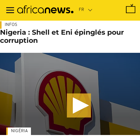
Passer
au
contenu
principal
INFOS
Nigeria : Shell et Eni épinglés pour
corruption
NIGÉRIA