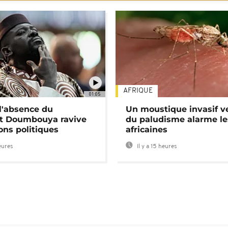
AFRIQUE
01:05
 l'absence du
Un moustique invasif v
nt Doumbouya ravive
du paludisme alarme les
ons politiques
africaines
heures
Il y a 15 heures