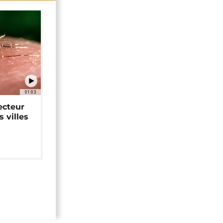
01:03
ecteur
 villes