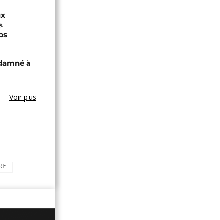
ux
s
ps
ndamné à
Voir plus
RE