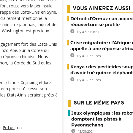
font route vers la péninsule
VOUS AIMEREZ AUSSI
rappe des Etats-Unis en Syrie,
clairement mentionné la
Détroit d'Ormuz : un accor
ministre japonais, inquiet des
réouverture se profile
e Washington est précieux.
Il y a 8 heures
Crise migratoire : l’Afrique
engagement fort des Etats-Unis
appelle à une réponse afric
Shinzo Abe. Sur la Corée du
Il y a 11 heures
 la réponse chinoise. Nous
apon, la Corée du Sud et les
Kenya : des pesticides so
d'avoir tué quinze éléphan
Il y a 12 heures
 chinois Xi Jinping et lui a
éen pour qu’il cesse son
es Etats-Unis seraient prêts à
SUR LE MÊME PAYS
Jeux olympiques : les robo
domptent les pistes à
Pyeongchang
de
Potus
en
13/08/2024