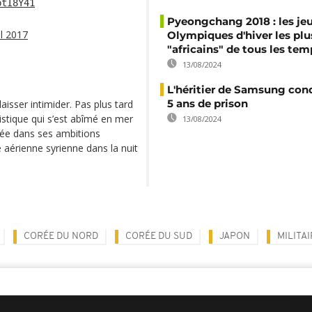
ptI8Y41
Pyeongchang 2018 : les je
il 2017
Olympiques d'hiver les plu
"africains" de tous les tem
13/08/2024
L'héritier de Samsung co
5 ans de prison
isser intimider. Pas plus tard
listique qui s’est abîmé en mer
13/08/2024
ée dans ses ambitions
e aérienne syrienne dans la nuit
CORÉE DU NORD
CORÉE DU SUD
JAPON
MILITAI