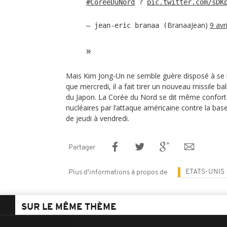
#CoreeDuNord
?
pic.twitter.com/sDK
BranaaJean)
9 avr
— jean-eric branaa (
Mais Kim Jong-Un ne semble guère disposé à se la
que mercredi, il a fait tirer un nouveau missile ba
du Japon. La Corée du Nord se dit même confort
nucléaires par l’attaque américaine contre la bas
de jeudi à vendredi.
Partager
ETATS-UNIS
Plus d'informations à propos de
SUR LE MÊME THÈME