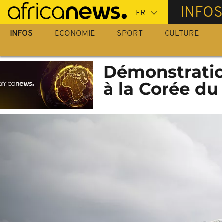
Passer
INFO
au
contenu
INFOS
ECONOMIE
SPORT
CULTURE
principal
Démonstratio
à la Corée du