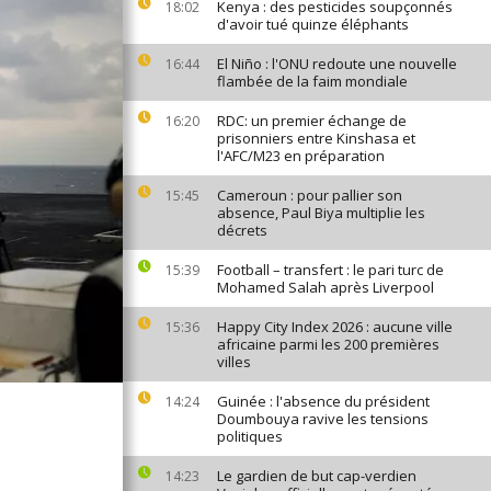
Kenya : des pesticides soupçonnés
18:02
d'avoir tué quinze éléphants
El Niño : l'ONU redoute une nouvelle
16:44
flambée de la faim mondiale
RDC: un premier échange de
16:20
prisonniers entre Kinshasa et
l'AFC/M23 en préparation
Cameroun : pour pallier son
15:45
absence, Paul Biya multiplie les
décrets
Football – transfert : le pari turc de
15:39
Mohamed Salah après Liverpool
Happy City Index 2026 : aucune ville
15:36
africaine parmi les 200 premières
villes
Guinée : l'absence du président
14:24
Doumbouya ravive les tensions
politiques
Le gardien de but cap-verdien
14:23