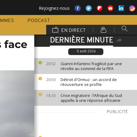
Rejoignez-nous
AMMES
PODCAST
EN DIRECT
DERNIÈRE MINUTE
 face
5 août 2026
Gianni Infantino fragilisé par une
20:52
révolte au sommet de la FIFA
Détroit d'Ormuz : un accord de
20:50
réouverture se profile
Crise migratoire : l’Afrique du Sud
18:33
appelle à une réponse africaine
PUBLICITÉ