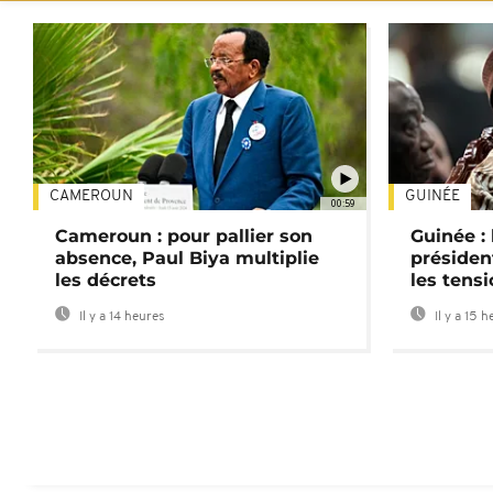
CAMEROUN
GUINÉE
00:59
Cameroun : pour pallier son
Guinée :
absence, Paul Biya multiplie
préside
les décrets
les tensi
Il y a 14 heures
Il y a 15 