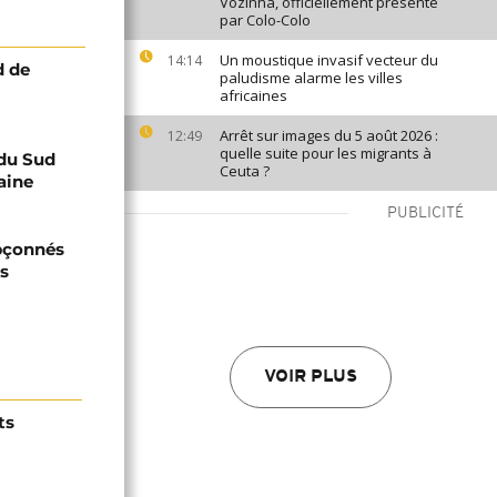
Vozinha, officiellement présenté
par Colo-Colo
Un moustique invasif vecteur du
14:14
d de
paludisme alarme les villes
africaines
Arrêt sur images du 5 août 2026 :
12:49
quelle suite pour les migrants à
 du Sud
Ceuta ?
aine
PUBLICITÉ
upçonnés
ts
VOIR PLUS
ts