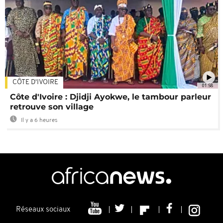
CÔTE D'IVOIRE
01:58
Côte d'Ivoire : Djidji Ayokwe, le tambour parleur
retrouve son village
Il y a 6 heures
Réseaux sociaux