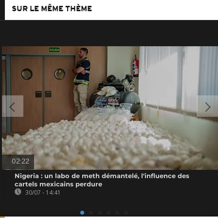
SUR LE MÊME THÈME
02:22
Nigeria : un labo de meth démantelé, l'influence des
cartels mexicains perdure
30/07 - 14:41