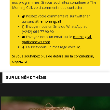
nos programmes. Si vous souhaitez contribuer à The
Morning Call, voici comment nous contacter :
Postez votre commentaire sur twitter en
utilisant
#themorningcall
Envoyer nous un Sms ou WhatsApp au
(+242) 064 77 90 90
Envoyez-nous un email sur le
morningcall
@africanews.com
Laissez-nous un message vocal
ici
Si vous souhaitez plus de détails sur la contribution,
cliquez ici
SUR LE MÊME THÈME