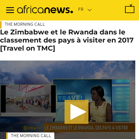
Passer
au
contenu
principal
THE MORNING CALL
Le Zimbabwe et le Rwanda dans le
classement des pays à visiter en 2017
[Travel on TMC]
THE MORNING CALL