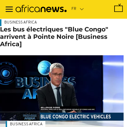
Passer
au
contenu
principal
BUSINESS AFRICA
Les bus électriques "Blue Congo"
arrivent à Pointe Noire [Business
Africa]
BUSINESS AFRICA