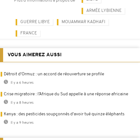
Plus d'informations à propos de
ARMÉE LYBIENNE
GUERRE LIBYE
MOUAMMAR KADHAFI
FRANCE
VOUS AIMEREZ AUSSI
Détroit d'Ormuz : un accord de réouverture se profile
Il y a 6 heures
Crise migratoire : l’Afrique du Sud appelle à une réponse africaine
Il y a 8 heures
Kenya : des pesticides soupçonnés d'avoir tué quinze éléphants
Il y a 9 heures