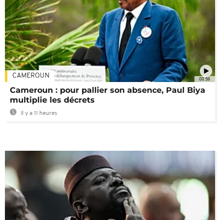
CAMEROUN
00:59
Cameroun : pour pallier son absence, Paul Biya
multiplie les décrets
Il y a 11 heures