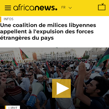
Passer
au
contenu
principal
INFOS
Une coalition de milices libyennes
appellent à l'expulsion des forces
étrangères du pays
LIBYE