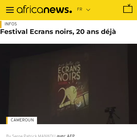
Passer
au
contenu
principal
INFOS
Festival Ecrans noirs, 20 ans déjà
CAMEROUN
avec AFP
By Serge Patrick MANKOU