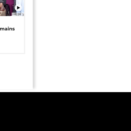
02:08
 mains