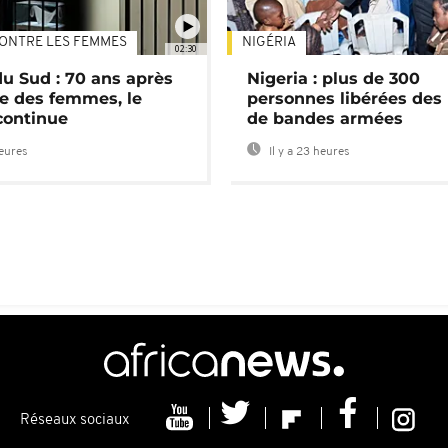
ONTRE LES FEMMES
NIGÉRIA
02:30
du Sud : 70 ans après
Nigeria : plus de 300
e des femmes, le
personnes libérées des
continue
de bandes armées
heures
Il y a 23 heures
Réseaux sociaux