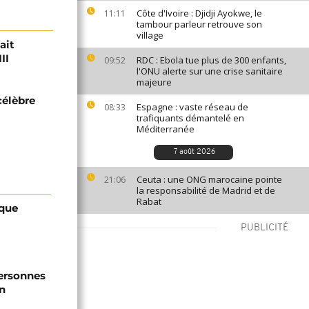
Côte d'Ivoire : Djidji Ayokwe, le
11:11
tambour parleur retrouve son
village
ait
II
RDC : Ebola tue plus de 300 enfants,
09:52
l'ONU alerte sur une crise sanitaire
majeure
célèbre
Espagne : vaste réseau de
08:33
trafiquants démantelé en
Méditerranée
7 août 2026
Ceuta : une ONG marocaine pointe
21:06
la responsabilité de Madrid et de
Rabat
ique
PUBLICITÉ
ersonnes
n