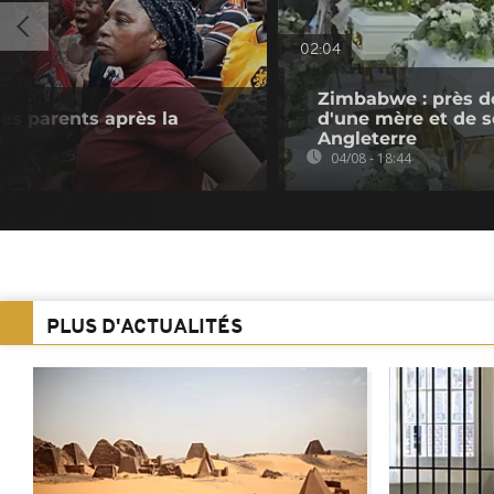
02:04
Zimbabwe : près d
des parents après la
d'une mère et de se
s
Angleterre
04/08 - 18:44
PLUS D'ACTUALITÉS