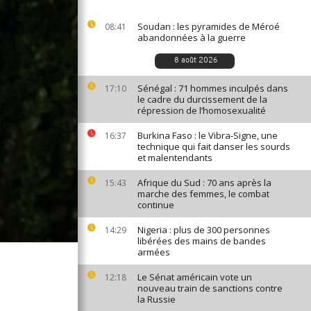
Soudan : les pyramides de Méroé
08:41
abandonnées à la guerre
8 août 2026
Sénégal : 71 hommes inculpés dans
17:10
le cadre du durcissement de la
répression de l’homosexualité
Burkina Faso : le Vibra-Signe, une
16:37
technique qui fait danser les sourds
et malentendants
Afrique du Sud : 70 ans après la
15:43
marche des femmes, le combat
continue
Nigeria : plus de 300 personnes
14:29
libérées des mains de bandes
armées
Le Sénat américain vote un
12:18
nouveau train de sanctions contre
la Russie