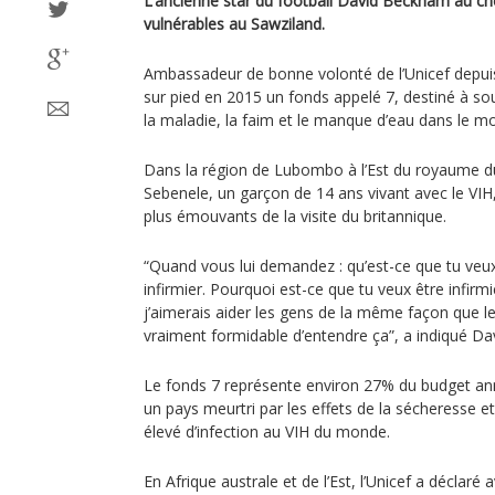
L’ancienne star du football David Beckham au c
vulnérables au Sawziland.
Ambassadeur de bonne volonté de l’Unicef depuis 
sur pied en 2015 un fonds appelé 7, destiné à so
la maladie, la faim et le manque d’eau dans le m
Dans la région de Lubombo à l’Est du royaume du
Sebenele, un garçon de 14 ans vivant avec le VIH
plus émouvants de la visite du britannique.
“Quand vous lui demandez : qu’est-ce que tu veux 
infirmier. Pourquoi est-ce que tu veux être infirmi
j’aimerais aider les gens de la même façon que le
vraiment formidable d’entendre ça”, a indiqué D
Le fonds 7 représente environ 27% du budget ann
un pays meurtri par les effets de la sécheresse et
élevé d’infection au VIH du monde.
En Afrique australe et de l’Est, l’Unicef a déclaré