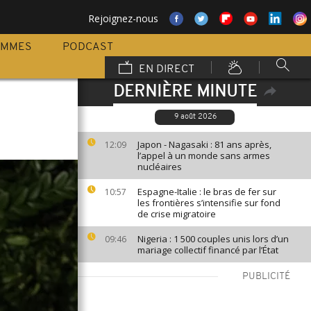
Rejoignez-nous
AMMES
PODCAST
EN DIRECT
DERNIÈRE MINUTE
9 août 2026
Japon - Nagasaki : 81 ans après,
12:09
l’appel à un monde sans armes
nucléaires
Espagne-Italie : le bras de fer sur
10:57
les frontières s’intensifie sur fond
de crise migratoire
Nigeria : 1 500 couples unis lors d’un
09:46
mariage collectif financé par l’État
PUBLICITÉ