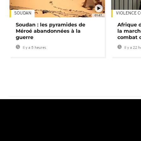
SOUDAN
VIOLENCE C
01:47
Soudan : les pyramides de
Afrique 
Méroé abandonnées à la
la march
guerre
combat 
Il y a 5 heures
Il y a 22 