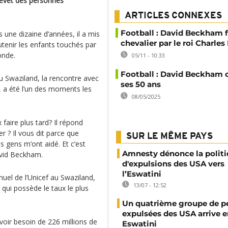
hevet des personnes
ARTICLES CONNEXES
Football : David Beckham f
une dizaine d’années, il a mis
chevalier par le roi Charles I
utenir les enfants touchés par
onde.
05/11 - 10:33
Football : David Beckham 
 Swaziland, la rencontre avec
ses 50 ans
, a été l’un des moments les
08/05/2025
faire plus tard? Il répond
er ? Il vous dit parce que
SUR LE MÊME PAYS
s gens m’ont aidé. Et c’est
Amnesty dénonce la polit
avid Beckham.
d'expulsions des USA vers
l’Eswatini
uel de l’Unicef au Swaziland,
13/07 - 12:52
 qui possède le taux le plus
Un quatrième groupe de p
expulsées des USA arrive e
 avoir besoin de 226 millions de
Eswatini