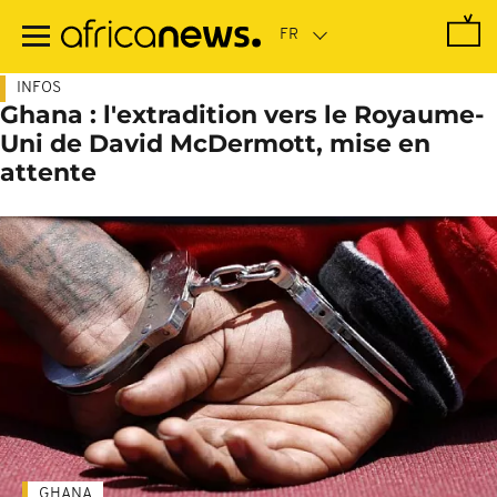
Passer
au
contenu
principal
INFOS
Ghana : l'extradition vers le Royaume-
Uni de David McDermott, mise en
attente
GHANA