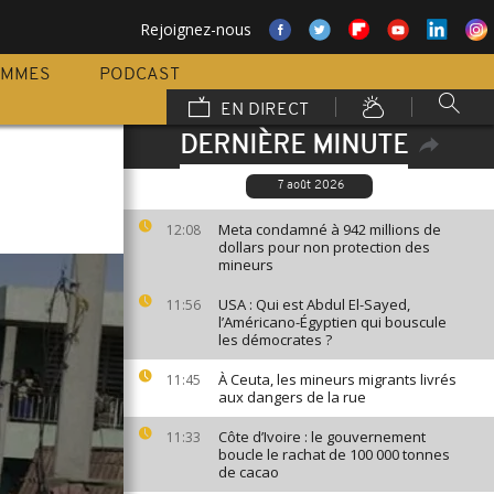
Rejoignez-nous
AMMES
PODCAST
EN DIRECT
DERNIÈRE MINUTE
7 août 2026
Meta condamné à 942 millions de
12:08
dollars pour non protection des
mineurs
USA : Qui est Abdul El-Sayed,
11:56
l’Américano-Égyptien qui bouscule
les démocrates ?
À Ceuta, les mineurs migrants livrés
11:45
aux dangers de la rue
Côte d’Ivoire : le gouvernement
11:33
boucle le rachat de 100 000 tonnes
de cacao