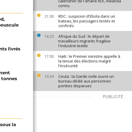
calendrier de l'affaire RDC-Rwanda
connu
RDC : suspicion d'Ebola dans un
21:08
ed,
bateau, les passagers testés et
bouscule
confinés
Afrique du Sud : le départ de
18:20
travailleurs migrants fragilise
l'industrie textile
ts livrés
Haïti : le Premier ministre appelle à
17:08
la tenue des élections malgré
l'insécurité
ement
Ceuta : la Garde civile ouvre un
16:44
0 tonnes
bureau dédié aux personnes
portées disparues
PUBLICITÉ
 sous la