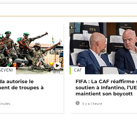
SEVENI
CAF
01:11
a autorise le
FIFA : La CAF réaffirme
ent de troupes à
soutien à Infantino, l’U
maintient son boycott
minutes
Il y a 1 heure