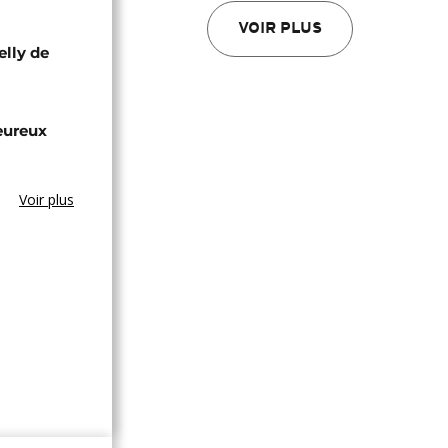
VOIR PLUS
elly de
eureux
Voir plus