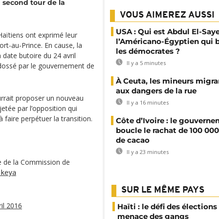
 second tour de la
VOUS AIMEREZ AUSSI
USA : Qui est Abdul El-Say
Haïtiens ont exprimé leur
l’Américano-Égyptien qui 
ort-au-Prince. En cause, la
les démocrates ?
 date butoire du 24 avril
Il y a 5 minutes
ndossé par le gouvernement de
À Ceuta, les mineurs migran
aux dangers de la rue
ourrait proposer un nouveau
Il y a 16 minutes
jetée par l’opposition qui
faire perpétuer la transition.
Côte d’Ivoire : le gouvern
boucle le rachat de 100 00
de cacao
Il y a 23 minutes
re de la Commission de
skeya
SUR LE MÊME PAYS
ril 2016
Haïti : le défi des élections
menace des gangs