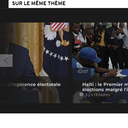
SUR LE MÊME THÈME
02:07
ne d'ingérence électorale
Haïti : le Premier 
élections malgré l'
Il y a 18 heures