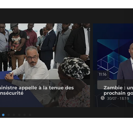
11:16
ministre appelle à la tenue des
Zambie : un
insécurité
prochain go
30/07 - 18:19