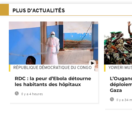
PLUS D'ACTUALITÉS
RÉPUBLIQUE DÉMOCRATIQUE DU CONGO
YOWERI MU
01:34
RDC : la peur d’Ebola détourne
L’Ougand
les habitants des hôpitaux
déploiem
Gaza
Il y a 4 heures
Il y a 34 