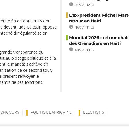
31/07 - 12:53
L'ex-président Michel Mart
e tenue fin octobre 2015 ont
retour en Haïti
te devant Jude Célestin opposé
16/07 - 11:33
ntaché d’irrégularité selon
Mondial 2026 : retour chal
des Grenadiers en Haïti
08/07 - 14:27
 grande transparence du
it au blocage politique et à la
ont le mandat s’achève en
ganisation de ce second tour,
à présent renvoyer le
démis de ses fonctions.
CONCOURS
POLITIQUE AFRICAINE
ELECTIONS