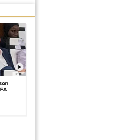
01:00
 son
EFA