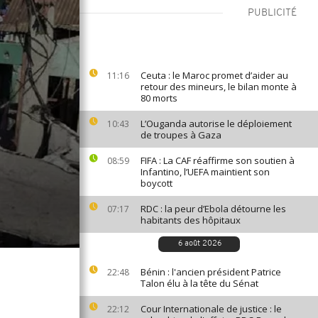
PUBLICITÉ
Ceuta : le Maroc promet d’aider au
11:16
retour des mineurs, le bilan monte à
80 morts
L’Ouganda autorise le déploiement
10:43
de troupes à Gaza
FIFA : La CAF réaffirme son soutien à
08:59
Infantino, l’UEFA maintient son
boycott
RDC : la peur d’Ebola détourne les
07:17
habitants des hôpitaux
6 août 2026
Bénin : l'ancien président Patrice
22:48
Talon élu à la tête du Sénat
Cour Internationale de justice : le
22:12