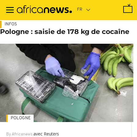
Passer
au
contenu
principal
INFOS
Pologne : saisie de 178 kg de cocaîne
POLOGNE
avec Reuters
By Africanews