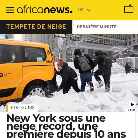
Passer
au
contenu
principal
TEMPETE DE NEIGE
DERNIÈRE MINUTE
ETATS-UNIS
01:00
New York sous une
neige record, une
première depuis 10 ans