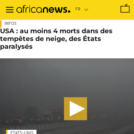
Passer
au
contenu
principal
INFOS
USA : au moins 4 morts dans des
tempêtes de neige, des États
paralysés
ETATS-UNIS