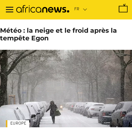
Passer
au
contenu
principal
Météo : la neige et le froid après la
tempête Egon
EUROPE