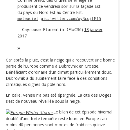
Comme prévu, des chutes de
#neige
se
produisent ce vendredi soir sur la façade Est
du pays du Nord Est au Centre Est.
meteociel
pic.twitter.com/oyRcujLM15
FloC36)
13 janvier
— Cayrouse Florentin (
2017
Car après la pluie, c’est la neige qui a recouvert une bonne
partie de l’Europe comme à Dubrovnik en Croatie.
Bénéficiant d’ordinaire d’un climat particulièrement doux,
Dubrovnik a dû subitement faire face à des conditions
climatiques dignes du pôle nord.
En Italie, Venise n’a pas été épargnée. La cité des Doges
s’est de nouveau réveillée sous la neige.
Le bilan de cet épisode hivernal
doublé d’une forte tempête reste lourd en Europe : au
moins 40 personnes sont mortes de froid ces quinze