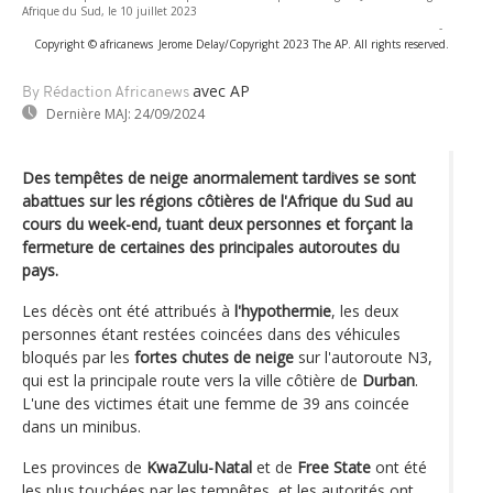
Afrique du Sud, le 10 juillet 2023
-
Copyright © africanews
Jerome Delay/Copyright 2023 The AP. All rights reserved.
avec AP
By Rédaction Africanews
Dernière MAJ:
24/09/2024
Des tempêtes de neige anormalement tardives se sont
abattues sur les régions côtières de l'Afrique du Sud au
cours du week-end, tuant deux personnes et forçant la
fermeture de certaines des principales autoroutes du
pays.
Les décès ont été attribués à
l'hypothermie
, les deux
personnes étant restées coincées dans des véhicules
bloqués par les
fortes chutes de neige
sur l'autoroute N3,
qui est la principale route vers la ville côtière de
Durban
.
L'une des victimes était une femme de 39 ans coincée
dans un minibus.
Les provinces de
KwaZulu-Natal
et de
Free State
ont été
les plus touchées par les tempêtes, et les autorités ont