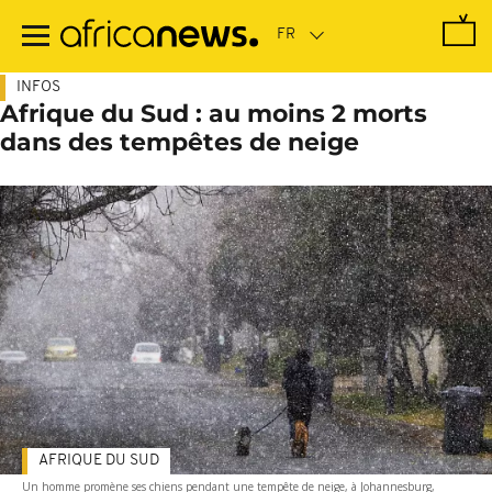
Passer
au
contenu
principal
INFOS
Afrique du Sud : au moins 2 morts
dans des tempêtes de neige
AFRIQUE DU SUD
Un homme promène ses chiens pendant une tempête de neige, à Johannesburg,