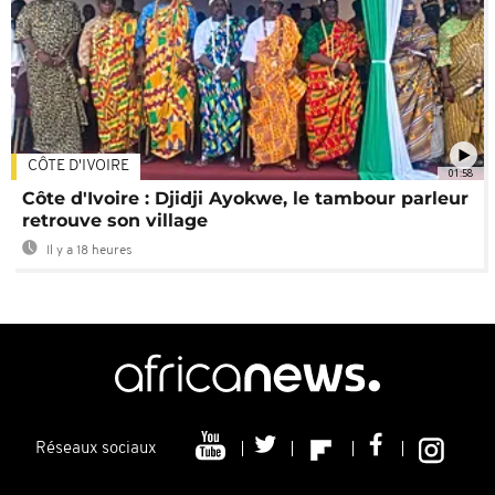
CÔTE D'IVOIRE
01:58
Côte d'Ivoire : Djidji Ayokwe, le tambour parleur
retrouve son village
Il y a 18 heures
Réseaux sociaux