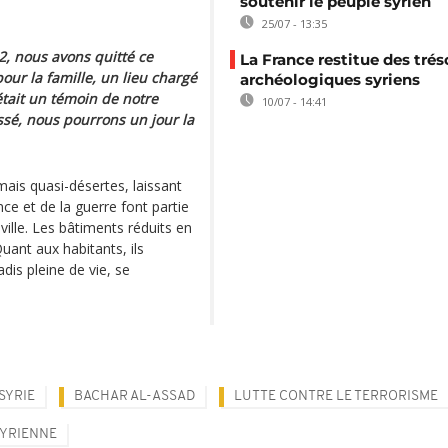
soutenir le peuple syrien
25/07 - 13:35
2, nous avons quitté ce
La France restitue des trés
ur la famille, un lieu chargé
archéologiques syriens
’était un témoin de notre
10/07 - 14:41
assé, nous pourrons un jour la
ais quasi-désertes, laissant
nce et de la guerre font partie
ille. Les bâtiments réduits en
Quant aux habitants, ils
adis pleine de vie, se
SYRIE
BACHAR AL-ASSAD
LUTTE CONTRE LE TERRORISME
SYRIENNE