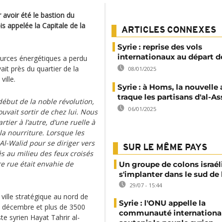
 avoir été le bastion du
s appelée la Capitale de la
ARTICLES CONNEXES
Syrie : reprise des vols
internationaux au départ 
ources énergétiques a perdu
ait près du quartier de la
08/01/2025
ville.
Syrie : à Homs, la nouvelle
traque les partisans d'al-A
début de la noble révolution,
06/01/2025
uvait sortir de chez lui. Nous
tier à l’autre, d’une ruelle à
 la nourriture. Lorsque les
Al-Walid pour se diriger vers
SUR LE MÊME PAYS
 au milieu des feux croisés
re rue était envahie de
Un groupe de colons israél
s'implanter dans le sud de 
29/07 - 15:44
ville stratégique au nord de
Syrie : l'ONU appelle la
 décembre et plus de 3500
communauté international
te syrien Hayat Tahrir al-