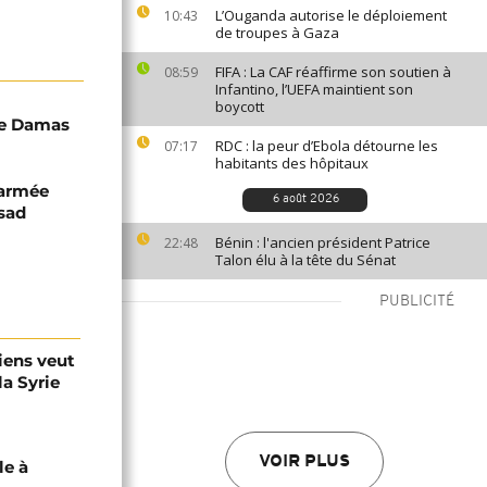
L’Ouganda autorise le déploiement
10:43
de troupes à Gaza
FIFA : La CAF réaffirme son soutien à
08:59
Infantino, l’UEFA maintient son
boycott
de Damas
RDC : la peur d’Ebola détourne les
07:17
habitants des hôpitaux
 armée
6 août 2026
ssad
Bénin : l'ancien président Patrice
22:48
Talon élu à la tête du Sénat
PUBLICITÉ
iens veut
la Syrie
VOIR PLUS
e à