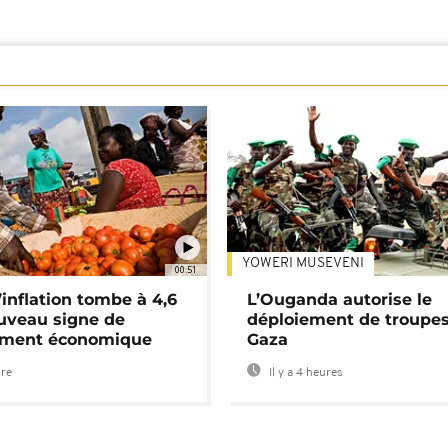
YOWERI MUSEVENI
00:51
’inflation tombe à 4,6
L’Ouganda autorise le
uveau signe de
déploiement de troupes
ement économique
Gaza
ure
Il y a 4 heures