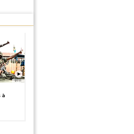
01:11
 à