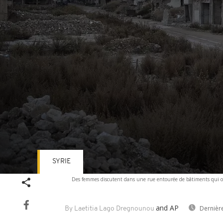
SYRIE
Volume
Des femmes discutent dans une rue entourée de bâtiments qui ont 
90%
and AP
Dernièr
By Laetitia Lago Dregnounou