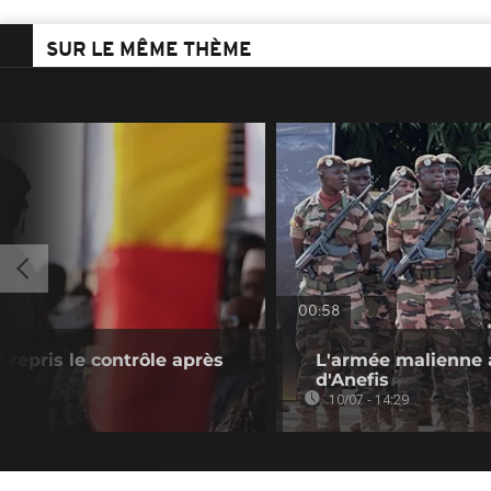
SUR LE MÊME THÈME
00:58
r repris le contrôle après
L'armée malienne a
d'Anefis
10/07 - 14:29