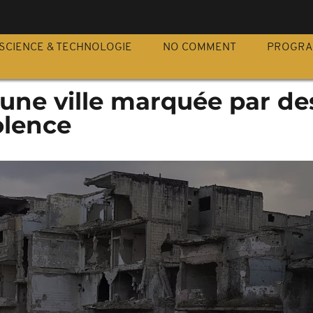
S
SCIENCE & TECHNOLOGIE
NO COMMENT
PROGR
 une ville marquée par de
olence