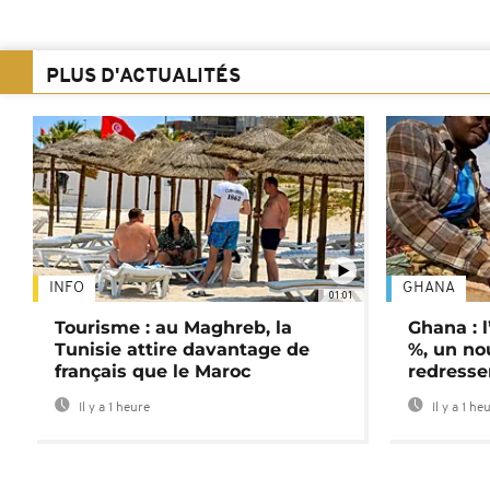
PLUS D'ACTUALITÉS
INFO
GHANA
01:01
Tourisme : au Maghreb, la
Ghana : l
Tunisie attire davantage de
%, un no
français que le Maroc
redress
Il y a 1 heure
Il y a 1 he