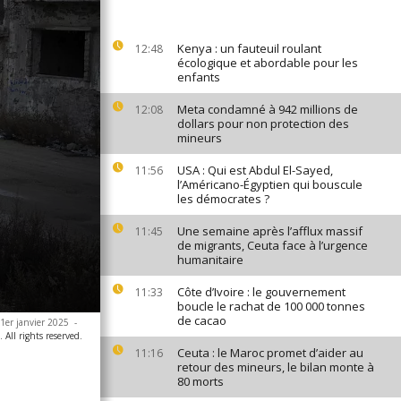
Kenya : un fauteuil roulant
12:48
écologique et abordable pour les
enfants
Meta condamné à 942 millions de
12:08
dollars pour non protection des
mineurs
USA : Qui est Abdul El-Sayed,
11:56
l’Américano-Égyptien qui bouscule
les démocrates ?
Une semaine après l’afflux massif
11:45
de migrants, Ceuta face à l’urgence
humanitaire
Côte d’Ivoire : le gouvernement
11:33
boucle le rachat de 100 000 tonnes
de cacao
 1er janvier 2025
-
All rights reserved.
Ceuta : le Maroc promet d’aider au
11:16
retour des mineurs, le bilan monte à
80 morts