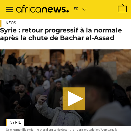
Passer
au
contenu
principal
INFOS
Syrie : retour progressif à la normale
après la chute de Bachar al-Assad
SYRIE
Une jeune fille syrienne prend un selfie devant l'ancienne citadelle d'Alep dans la