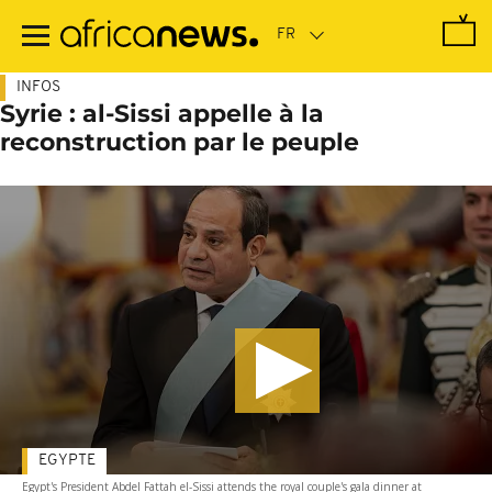
Passer
au
contenu
principal
INFOS
Syrie : al-Sissi appelle à la
reconstruction par le peuple
EGYPTE
Egypt's President Abdel Fattah el-Sissi attends the royal couple's gala dinner at