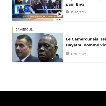
paul Biya
13/08/2024
04:49
CAMEROUN
Le Camerounais Iss
Hayatou nommé vic
président d'honneur
13/08/2024
la FIFA ?