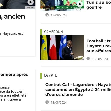
Tunis au bo
gouffre
00:47
12:00
u, ancien
13/08/2024
CAMEROUN
sa Hayatou, est
Football : I
Hayatou re
aux affaire
13/08/2024
première après
EGYPTE
Contrat Caf - Lagardère : Haya
ésence
condamné en Égypte à 24 milli
ête du football
d'euros d'amende
ou a en effet, été
te anticipée à
13/08/2024