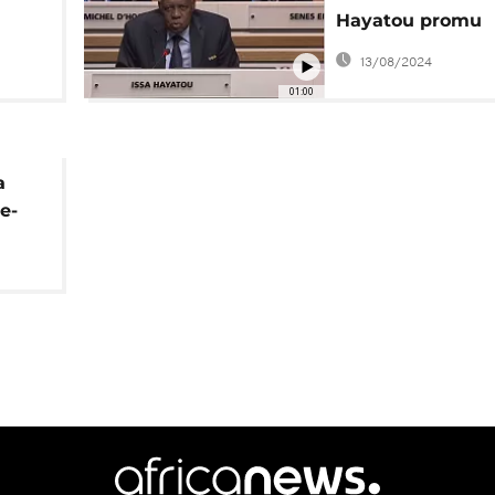
Hayatou promu
président de l'A
13/08/2024
nationale de foot
01:00
a
e-
 à