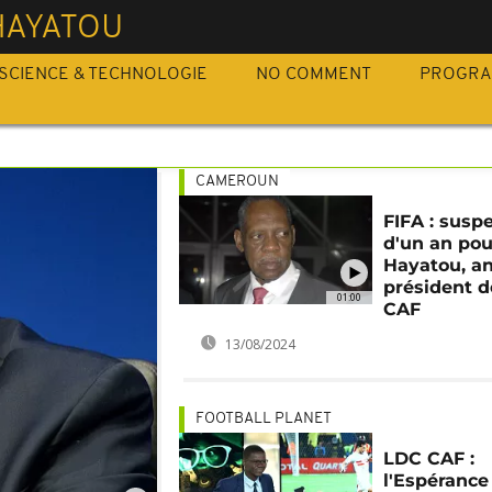
HAYATOU
SCIENCE & TECHNOLOGIE
NO COMMENT
PROGR
CAMEROUN
FIFA : susp
d'un an pou
Hayatou, a
président d
01:00
CAF
13/08/2024
FOOTBALL PLANET
LDC CAF :
l'Espérance