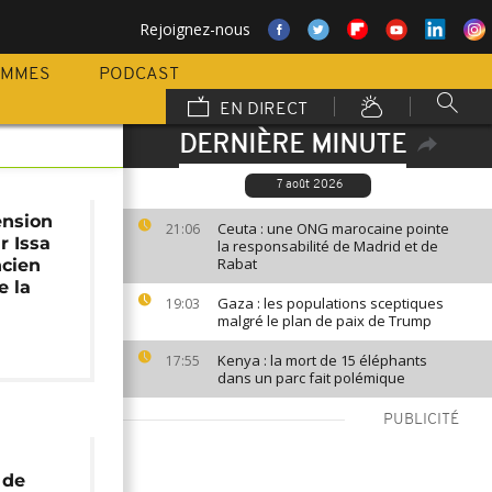
Rejoignez-nous
AMMES
PODCAST
EN DIRECT
DERNIÈRE MINUTE
7 août 2026
ension
Ceuta : une ONG marocaine pointe
21:06
r Issa
la responsabilité de Madrid et de
Rabat
ncien
e la
Gaza : les populations sceptiques
19:03
malgré le plan de paix de Trump
Kenya : la mort de 15 éléphants
17:55
dans un parc fait polémique
PUBLICITÉ
 de