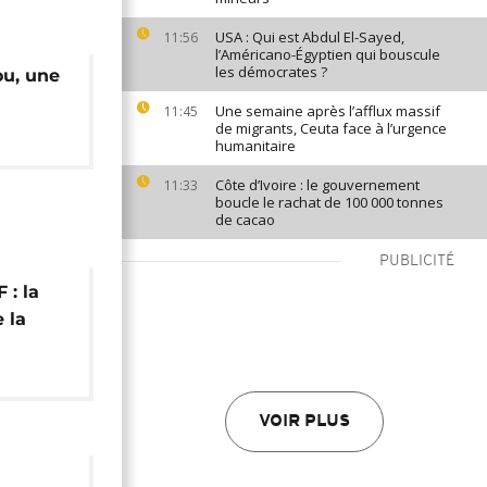
USA : Qui est Abdul El-Sayed,
11:56
l’Américano-Égyptien qui bouscule
les démocrates ?
ou, une
Une semaine après l’afflux massif
11:45
de migrants, Ceuta face à l’urgence
humanitaire
Côte d’Ivoire : le gouvernement
11:33
boucle le rachat de 100 000 tonnes
de cacao
PUBLICITÉ
 : la
 la
ur le
VOIR PLUS