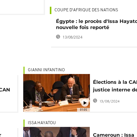
COUPE D'AFRIQUE DES NATIONS
Égypte : le procès d'Issa Hayat
nouvelle fois reporté
13/08/2024
GIANNI INFANTINO
Élections à la CAF
 CAN
justice interne de
nd
FIFA a enquêté s
13/08/2024
CAF
rôle d'Infantino
01:05
ISSA HAYATOU
r
Cameroun : Issa