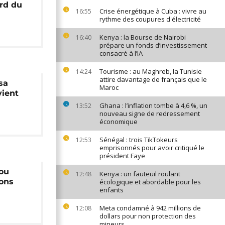
rd du
Crise énergétique à Cuba : vivre au
16:55
rythme des coupures d'électricité
Kenya : la Bourse de Nairobi
16:40
prépare un fonds d’investissement
consacré à l’IA
Tourisme : au Maghreb, la Tunisie
14:24
attire davantage de français que le
ssa
Maroc
vient
s
Ghana : l’inflation tombe à 4,6 %, un
13:52
nouveau signe de redressement
économique
Sénégal : trois TikTokeurs
12:53
emprisonnés pour avoir critiqué le
président Faye
tou
Kenya : un fauteuil roulant
12:48
ons
écologique et abordable pour les
enfants
Meta condamné à 942 millions de
12:08
dollars pour non protection des
mineurs