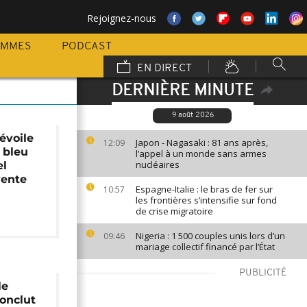
Rejoignez-nous
AMMES
PODCAST
EN DIRECT
DERNIÈRE MINUTE
9 août 2026
évoile
Japon - Nagasaki : 81 ans après,
12:09
 bleu
l’appel à un monde sans armes
nucléaires
el
vente
Espagne-Italie : le bras de fer sur
10:57
les frontières s’intensifie sur fond
de crise migratoire
Nigeria : 1 500 couples unis lors d’un
09:46
mariage collectif financé par l’État
PUBLICITÉ
le
onclut