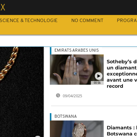
UX
SCIENCE & TECHNOLOGIE
NO COMMENT
PROGR
EMIRATS ARABES UNIS
Sotheby’s d
un diamant
exceptionn
avant une 
00:58
record
09/04/2025
BOTSWANA
Diamants : 
Botswana c