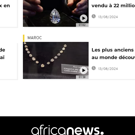
ux en
vendu à 22 milli
dollars
13/08/2024
01:02
MAROC
de
Les plus anciens
aï
au monde décou
au Maroc
13/08/2024
01:59