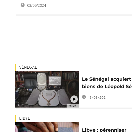
03/09/2024
SÉNÉGAL
Le Sénégal acquiert
biens de Léopold S
Senghor
13/08/2024
01:37
LIBYE
Libye : pérenniser