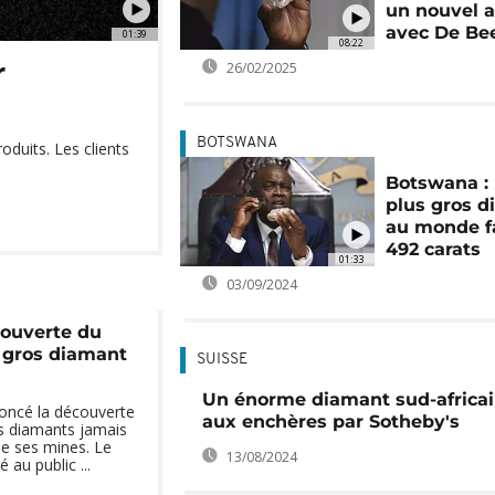
un nouvel 
avec De Be
01:39
08:22
r
26/02/2025
BOTSWANA
oduits. Les clients
Botswana : 
plus gros 
au monde fa
492 carats
01:33
03/09/2024
ouverte du
 gros diamant
SUISSE
Un énorme diamant sud-africa
oncé la découverte
aux enchères par Sotheby's
os diamants jamais
de ses mines. Le
13/08/2024
au public ...