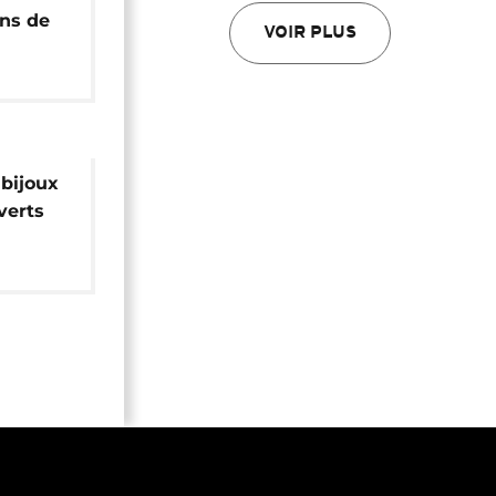
ons de
VOIR PLUS
 bijoux
verts