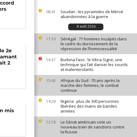
accord
ers
Soudan : les pyramides de Méroé
08:41
abandonnées à la guerre
8 août 2026
Sénégal : 71 hommes inculpés dans
17:10
le cadre du durcissement de la
répression de l’homosexualité
le 2e
diamant
Burkina Faso : le Vibra-Signe, une
16:37
it 2
technique qui fait danser les sourds
et malentendants
Afrique du Sud : 70 ans après la
15:43
marche des femmes, le combat
continue
Nigeria : plus de 300 personnes
14:29
libérées des mains de bandes
in mis
armées
Le Sénat américain vote un
12:18
nouveau train de sanctions contre
la Russie