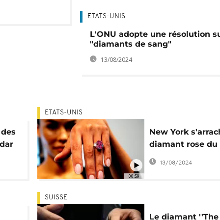
ETATS-UNIS
L'ONU adopte une résolution su
"diamants de sang"
13/08/2024
ETATS-UNIS
 des
New York s'arrac
édar
diamant rose du
Botswana
13/08/2024
00:59
SUISSE
Le diamant ''The