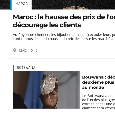
MAROC
Maroc : la hausse des prix de l'o
décourage les clients
Au Royaume chérifien, les bijoutiers peinent à écouler leurs pr
sont repoussés par la hausse du prix de l'or sur les marchés.
12/02 - 15:46
BOTSWANA
Botswana : déc
deuxième plus
au monde
Le Botswana a ann
de l'un des plus gr
extraits dans l'une 
diamant sera exposé 