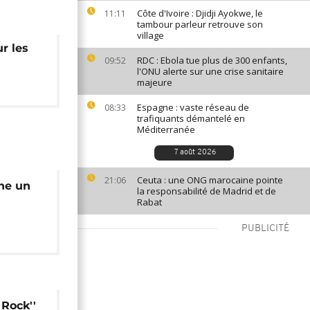
Côte d'Ivoire : Djidji Ayokwe, le
11:11
tambour parleur retrouve son
village
r les
RDC : Ebola tue plus de 300 enfants,
09:52
l'ONU alerte sur une crise sanitaire
majeure
Espagne : vaste réseau de
08:33
trafiquants démantelé en
Méditerranée
7 août 2026
Ceuta : une ONG marocaine pointe
21:06
he un
la responsabilité de Madrid et de
Rabat
PUBLICITÉ
 Rock''