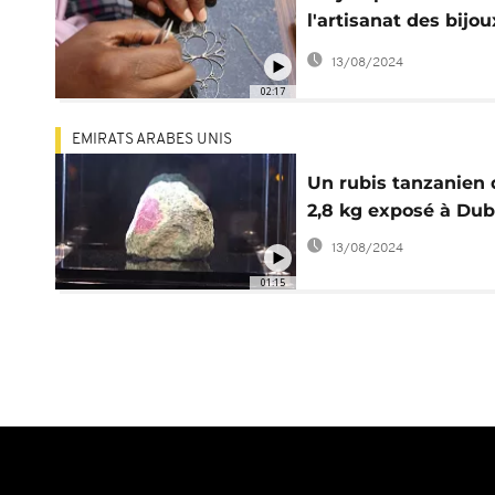
l'artisanat des bijo
filigrane
13/08/2024
02:17
EMIRATS ARABES UNIS
Un rubis tanzanien 
2,8 kg exposé à Dub
13/08/2024
01:15