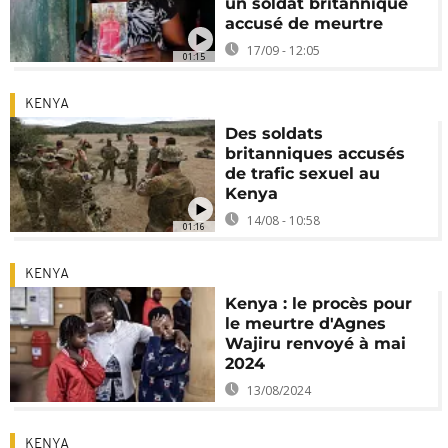
un soldat britannique
accusé de meurtre
17/09 - 12:05
01:15
KENYA
Des soldats
britanniques accusés
de trafic sexuel au
Kenya
14/08 - 10:58
01:16
KENYA
Kenya : le procès pour
le meurtre d'Agnes
Wajiru renvoyé à mai
2024
13/08/2024
KENYA