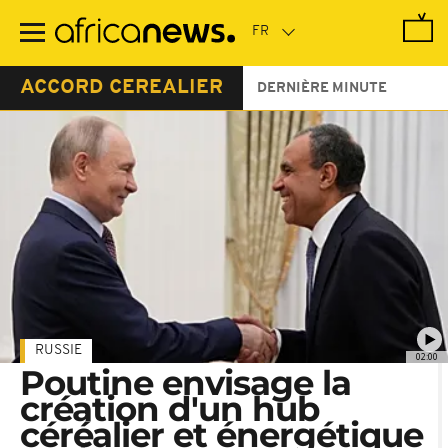
Passer
au
contenu
principal
ACCORD CEREALIER
DERNIÈRE MINUTE
RUSSIE
02:00
Poutine envisage la
création d'un hub
céréalier et énergétique