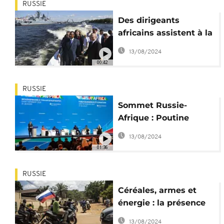
RUSSIE
Des dirigeants
africains assistent à la
Journée de la flotte
13/08/2024
russe
00:42
RUSSIE
Sommet Russie-
Afrique : Poutine
promet 50 000 tonnes
13/08/2024
de céréales
01:36
RUSSIE
Céréales, armes et
énergie : la présence
russe en Afrique
13/08/2024