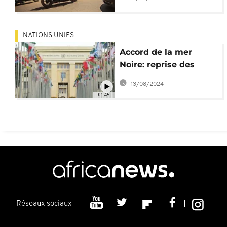
NATIONS UNIES
Accord de la mer
Noire: reprise des
exportations d’engrais
13/08/2024
russes
01:45
Réseaux sociaux