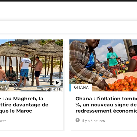
GHANA
01:01
 : au Maghreb, la
Ghana : l’inflation tomb
attire davantage de
%, un nouveau signe de
 que le Maroc
redressement économi
eures
Il y a 6 heures