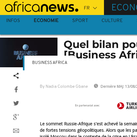
Passer
ECON
au
contenu
INFOS
ECONOMIE
SPORT
CULTURE
principal
Quel bilan po
[Business Afr
BUSINESS AFRICA
Dernière MAJ:
13/08/
By Nadia Colombe Gbane
Le sommet Russie-Afrique s'est achevé la semai
de fortes tensions géopolitiques. Alors que les 
isolé Moscou dans le contexte de la crise en Ukr