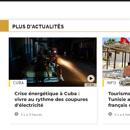
PLUS D'ACTUALITÉS
CUBA
INFO
01:54
Crise énergétique à Cuba :
Tourisme
vivre au rythme des coupures
Tunisie 
d'électricité
français
Il y a 3 heures
Il y a 6 h