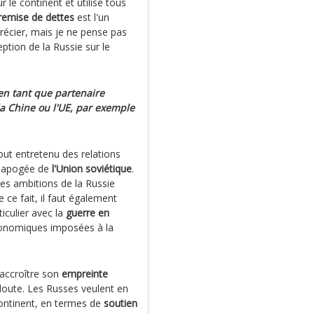
r le continent et utilise tous
remise de dettes
est l'un
précier, mais je ne pense pas
ption de la Russie sur le
en tant que partenaire
 Chine ou l'UE, par exemple
out entretenu des relations
 l'apogée de
l'Union soviétique
.
Les ambitions de la Russie
e ce fait, il faut également
iculier avec la
guerre en
économiques imposées à la
'accroître son
empreinte
 doute. Les Russes veulent en
 continent, en termes de
soutien