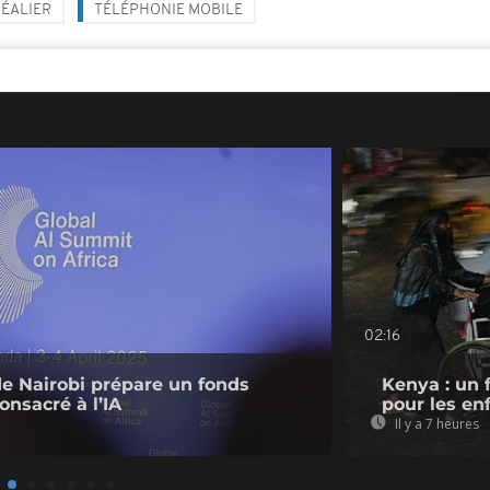
ÉALIER
TÉLÉPHONIE MOBILE
02:16
de Nairobi prépare un fonds
Kenya : un 
onsacré à l’IA
pour les en
Il y a 7 heures