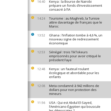
Kenya : la Bourse de Nairobi
16:40
prépare un fonds d’investissement
consacré à l’IA
Tourisme : au Maghreb, la Tunisie
14:24
attire davantage de français que le
Maroc
Ghana : l’inflation tombe à 4,6 %, un
13:52
nouveau signe de redressement
économique
Sénégal : trois TikTokeurs
12:53
emprisonnés pour avoir critiqué le
président Faye
Kenya : un fauteuil roulant
12:48
écologique et abordable pour les
enfants
Meta condamné à 942 millions de
12:08
dollars pour non protection des
mineurs
USA : Qui est Abdul El-Sayed,
11:56
l’Américano-Égyptien qui bouscule
les démocrates ?