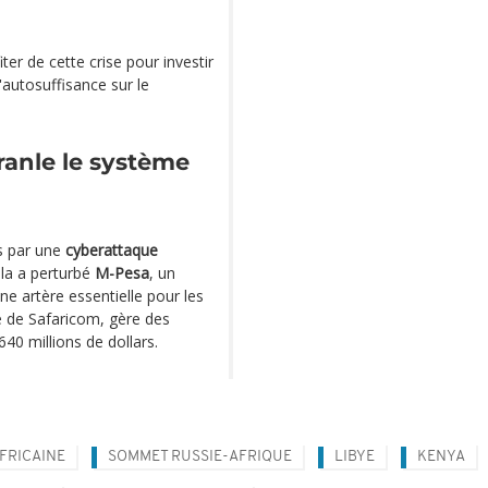
ter de cette crise pour investir
'autosuffisance sur le
ranle le système
s par une
cyberattaque
ela a perturbé
M-Pesa
, un
e artère essentielle pour les
té de Safaricom, gère des
40 millions de dollars.
FRICAINE
SOMMET RUSSIE-AFRIQUE
LIBYE
KENYA