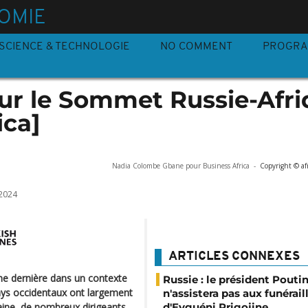
OMIE
SCIENCE & TECHNOLOGIE
NO COMMENT
PROGR
ur le Sommet Russie-Afri
ica]
Nadia Colombe Gbane pour Business Africa
-
Copyright © af
2024
ARTICLES CONNEXES
ne dernière dans un contexte
Russie : le président Pouti
pays occidentaux ont largement
n'assistera pas aux funérail
d'Evguéni Prigojine
aine, de nombreux dirigeants