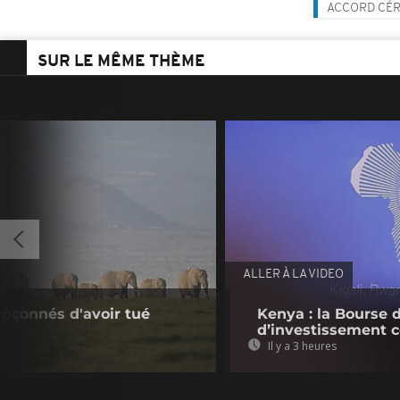
ACCORD CÉR
SUR LE MÊME THÈME
ALLER À LA VIDEO
upçonnés d'avoir tué
Kenya : la Bourse 
d’investissement c
Il y a 3 heures