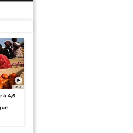
00:51
e à 4,6
que