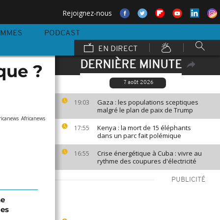
Rejoignez-nous
AMMES
PODCAST
EN DIRECT
DERNIÈRE MINUTE
que ?
7 août 2026
Gaza : les populations sceptiques
19:03
malgré le plan de paix de Trump
ricanews
Africanews
Kenya : la mort de 15 éléphants
17:55
dans un parc fait polémique
Crise énergétique à Cuba : vivre au
16:55
rythme des coupures d'électricité
PUBLICITÉ
ne
les